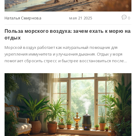
Наталья Смирнова
мая 21 2025
0
Польза морского воздуха: зачем ехать к морю на
отдых
Морской воздух работает как натуральный помощник для
укрепления иммунитета и улучшения дыхания. Отдых у моря
помогает сбросить стресс и быстрее восстановиться после
простуд и аллергий. Разберёмся, в чём секрет свежего
морского воздуха, и почему даже краткая прогулка у берега
может так сильно менять самочувствие. В этой статье найдете
объяснения и советы, чтобы получить максимум пользы от
морского климата.