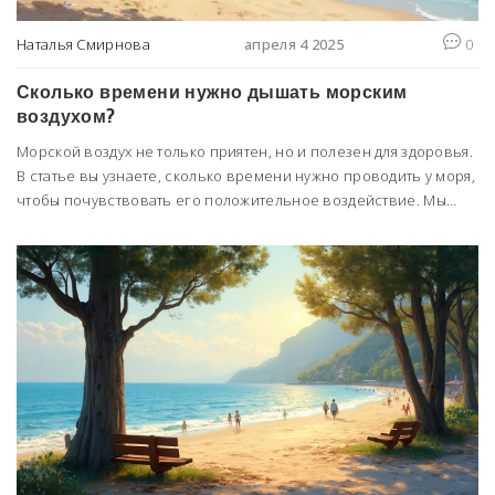
Наталья Смирнова
апреля 4 2025
0
Сколько времени нужно дышать морским
воздухом?
Морской воздух не только приятен, но и полезен для здоровья.
В статье вы узнаете, сколько времени нужно проводить у моря,
чтобы почувствовать его положительное воздействие. Мы
объясним, почему морской воздух так полезен и как его
правильно использовать. Советы помогут извлечь максимум
пользы из вашего морского отдыха.