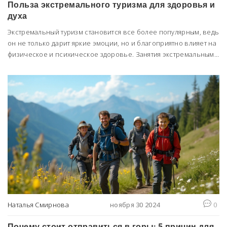
Польза экстремального туризма для здоровья и
духа
Экстремальный туризм становится все более популярным, ведь
он не только дарит яркие эмоции, но и благоприятно влияет на
физическое и психическое здоровье. Занятия экстремальными
видами спорта помогают лучше знать свои возможности,
расширяют границы комфорта и укрепляют чувство
уверенности. Кроме того, такие активности способствуют
выработке адреналина и эндорфинов, что положительно
сказывается на общем благополучии. Об этом увлекательном и
полезном, но порой опасном виде проведения досуга читайте
в нашей статье.
Наталья Смирнова
ноября 30 2024
0
Почему стоит отправиться в горы: 5 причин для