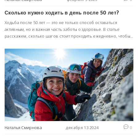
Сколько нужно ходить в день после 50 лет?
Ходьба после 50 лет — это не только способ оставаться
активным, но и важная часть заботы о здоровье. В статье
расскажем, сколько шагов стоит проходить ежедневно, чтобы
поддерживать хорошее самочувствие и избежать многих
заболеваний. Поделимся советами, как сделать прогулки
приятной частью дня, а также обсудим, какие позитивные
изменения в здоровье можно ожидать от регулярной ходьбы.
Наталья Смирнова
декабря 13 2024
0