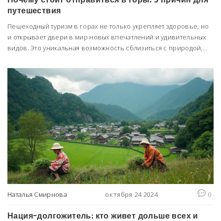
путешествия
Пешеходный туризм в горах не только укрепляет здоровье, но
и открывает двери в мир новых впечатлений и удивительных
видов. Это уникальная возможность сблизиться с природой,
улучшить физическую форму и психологическое состояние.
Ходьба в горах помогает развивать выносливость,
стрессоустойчивость и обрести внутренний покой. В статье мы
рассмотрим причины, по которым стоит отправиться в горы, и
как подготовиться к такому путешествию.
Наталья Смирнова
октября 24 2024
0
Нация-долгожитель: кто живет дольше всех и