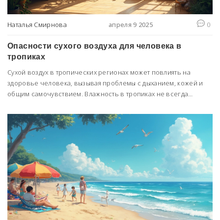
Наталья Смирнова
апреля 9 2025
0
Опасности сухого воздуха для человека в
тропиках
Сухой воздух в тропических регионах может повлиять на
здоровье человека, вызывая проблемы с дыханием, кожей и
общим самочувствием. Влажность в тропиках не всегда
спасает от сухости, особенно в кондиционированных
помещениях. В статье мы обсуждаем, как поддерживать
комфортный уровень влажности и избегать негативных
последствий сухого воздуха.