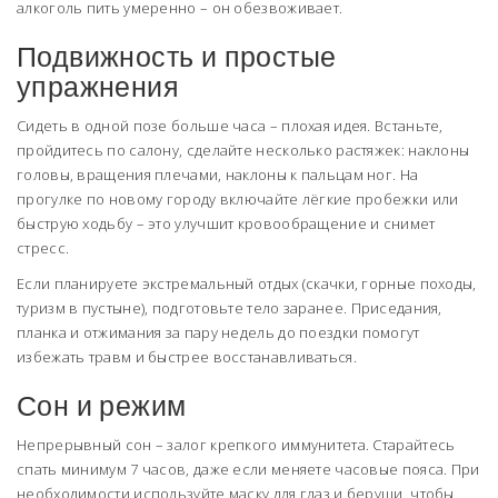
алкоголь пить умеренно – он обезвоживает.
Подвижность и простые
упражнения
Сидеть в одной позе больше часа – плохая идея. Встаньте,
пройдитесь по салону, сделайте несколько растяжек: наклоны
головы, вращения плечами, наклоны к пальцам ног. На
прогулке по новому городу включайте лёгкие пробежки или
быструю ходьбу – это улучшит кровообращение и снимет
стресс.
Если планируете экстремальный отдых (скачки, горные походы,
туризм в пустыне), подготовьте тело заранее. Приседания,
планка и отжимания за пару недель до поездки помогут
избежать травм и быстрее восстанавливаться.
Сон и режим
Непрерывный сон – залог крепкого иммунитета. Старайтесь
спать минимум 7 часов, даже если меняете часовые пояса. При
необходимости используйте маску для глаз и беруши, чтобы