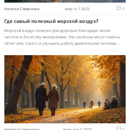
Наталья Смирнова
марта 7 2025
0
Где самый полезный морской воздух?
Морской воздух полезен для здоровья благодаря своей
чистоте и богатству минералами. Эти свойства могут помочь
облегчить стресс и улучшить работу дыхательной системы.
Рассматриваются лучшие курорты, где можно насладиться
целебным морским воздухом. От Сочи до Мертвого моря —
выбирайте, что подходит именно вам. Дополнительно –
небольшие советы для планирования идеального морского
отпуска.
Наталья Смирнова
февраля 5 2025
0