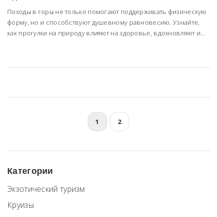
Походы в горы не только помогают поддерживать физическую
форму, но и способствуют душевному равновесию. Узнайте,
как прогулки на природу влияют на здоровье, вдохновляют и
помогают лучше понимать мир вокруг нас. Статья раскрывает
различные аспекты пешеходного туризма в горах и делится
полезными советами для начинающих.
1
2
Категории
Экзотический туризм
Круизы