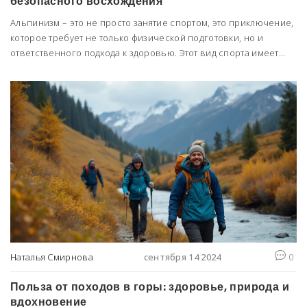
безопасного восхождения
Альпинизм – это не просто занятие спортом, это приключение,
которое требует не только физической подготовки, но и
ответственного подхода к здоровью. Этот вид спорта имеет
множество противопоказаний, о которых следует знать
каждому, кто собирается покорить вершины. В статье вы
узнаете, кому лучше избегать восхождения, какие меры
безопасности необходимо соблюдать и на что обратить
внимание ради сохранения здоровья. Эти советы помогут вам
наслаждаться горами, избежав неприятных последствий.
Наталья Смирнова
сентября 14 2024
0
Польза от походов в горы: здоровье, природа и
вдохновение