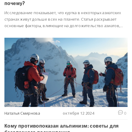
почему?
Исследование показывает, что куртка в некоторых азиатских
странах живут дольше всех на планете. Статья раскрывает
основные факторы, влияющие на долгожительство азиатов,
включая особенности питания и культуры. Также
рассматриваются туристические маршруты по странам-
долгожителям и советы о том, как перенять их здоровые
привычки. Эти факторы могут стать отличной мотивацией для
путешествий, чтобы прикоснуться к секретам вечной
молодости.
Наталья Смирнова
октября 12 2024
0
Кому противопоказан альпинизм: советы для