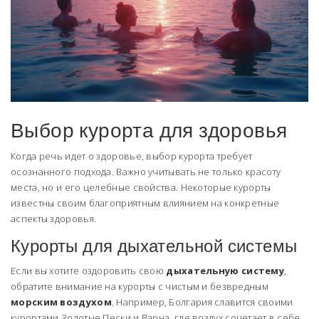
Выбор курорта для здоровья
Когда речь идет о здоровье, выбор курорта требует
осознанного подхода. Важно учитывать не только красоту
места, но и его целебные свойства. Некоторые курорты
известны своим благоприятным влиянием на конкретные
аспекты здоровья.
Курорты для дыхательной системы
Если вы хотите оздоровить свою
дыхательную систему
,
обратите внимание на курорты с чистым и безвредным
морским воздухом
. Например, Болгария славится своими
курортами Золотые Пески и Варна, где воздух сочетает в себе