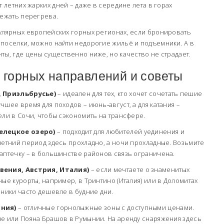
т летних жарких дней – даже в середине лета в горах
бежать перегрева.
пулярных европейских горных регионах, если бронировать
 поселки, можно найти недорогие жильё и подъемники. А в
ты, где цены существенно ниже, но качество не страдает.
 горных направлений и советы
, Приэльбрусье)
– идеален для тех, кто хочет сочетать пешие
шее время для походов – июнь‑август, а для катания –
ели в Сочи, чтобы сэкономить на трансферe.
Телецкое озеро)
– подходит для любителей уединения и
летний период здесь прохладно, а ночи прохладные. Возьмите
аптечку – в большинстве районов связь ограничена.
вения, Австрия, Италия)
– если мечтаете о знаменитых
ные курорты, например, в Тринтино (Италия) или в Доломитах
мники часто дешевле в будние дни.
ыния)
– отличные горнолыжные зоны с доступными ценами.
не или Пояна Брашов в Румынии. На аренду снаряжения здесь