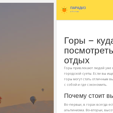
Горы – куда
посмотреть
отдых
Горы привлекают людей уже в
городской суеты. Если вы ищ
горы могут стать отличным в
с собой и где сэкономить.
Почему стоит в
Во-первых, в горах всегда ес
альпинизма. Во‑вторых, высот