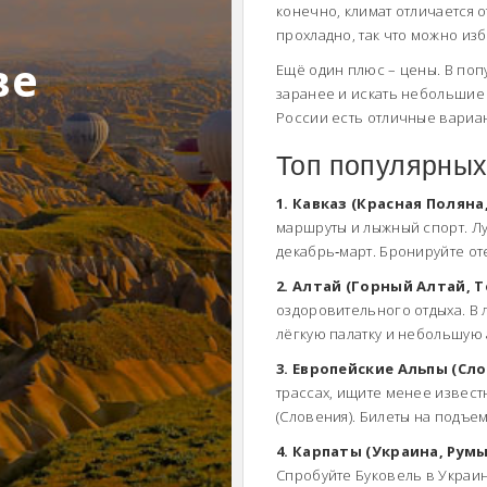
конечно, климат отличается о
прохладно, так что можно из
ве
Ещё один плюс – цены. В по
заранее и искать небольшие
России есть отличные вариан
Топ популярных
1. Кавказ (Красная Поляна
маршруты и лыжный спорт. Луч
декабрь‑март. Бронируйте от
2. Алтай (Горный Алтай, 
оздоровительного отдыха. В 
лёгкую палатку и небольшую 
3. Европейские Альпы (Сло
трассах, ищите менее извест
(Словения). Билеты на подъе
4. Карпаты (Украина, Рум
Спробуйте Буковель в Украи