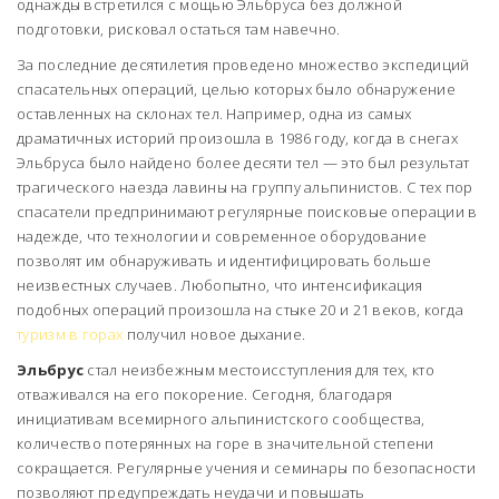
однажды встретился с мощью Эльбруса без должной
подготовки, рисковал остаться там навечно.
За последние десятилетия проведено множество экспедиций
спасательных операций, целью которых было обнаружение
оставленных на склонах тел. Например, одна из самых
драматичных историй произошла в 1986 году, когда в снегах
Эльбруса было найдено более десяти тел — это был результат
трагического наезда лавины на группу альпинистов. С тех пор
спасатели предпринимают регулярные поисковые операции в
надежде, что технологии и современное оборудование
позволят им обнаруживать и идентифицировать больше
неизвестных случаев. Любопытно, что интенсификация
подобных операций произошла на стыке 20 и 21 веков, когда
туризм в горах
получил новое дыхание.
Эльбрус
стал неизбежным местоисступления для тех, кто
отваживался на его покорение. Сегодня, благодаря
инициативам всемирного альпинистского сообщества,
количество потерянных на горе в значительной степени
сокращается. Регулярные учения и семинары по безопасности
позволяют предупреждать неудачи и повышать