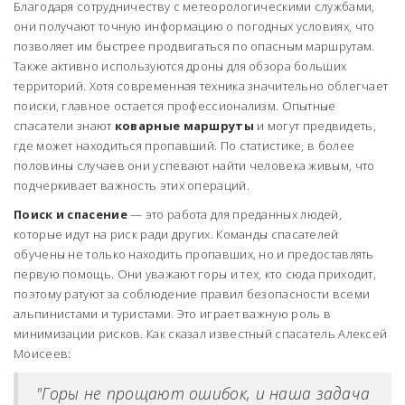
Благодаря сотрудничеству с метеорологическими службами,
они получают точную информацию о погодных условиях, что
позволяет им быстрее продвигаться по опасным маршрутам.
Также активно используются дроны для обзора больших
территорий. Хотя современная техника значительно облегчает
поиски, главное остается профессионализм. Опытные
спасатели знают
коварные маршруты
и могут предвидеть,
где может находиться пропавший. По статистике, в более
половины случаев они успевают найти человека живым, что
подчеркивает важность этих операций.
Поиск и спасение
— это работа для преданных людей,
которые идут на риск ради других. Команды спасателей
обучены не только находить пропавших, но и предоставлять
первую помощь. Они уважают горы и тех, кто сюда приходит,
поэтому ратуют за соблюдение правил безопасности всеми
альпинистами и туристами. Это играет важную роль в
минимизации рисков. Как сказал известный спасатель Алексей
Моисеев:
"Горы не прощают ошибок, и наша задача