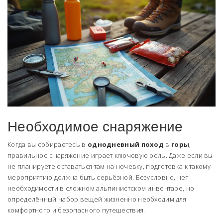
Необходимое снаряжение
Когда вы собираетесь в
однодневный поход
в
горы
,
правильное снаряжение играет ключевую роль. Даже если вы
не планируете оставаться там на ночевку, подготовка к такому
мероприятию должна быть серьёзной. Безусловно, нет
необходимости в сложном альпинистском инвентаре, но
определённый набор вещей жизненно необходим для
комфортного и безопасного путешествия.