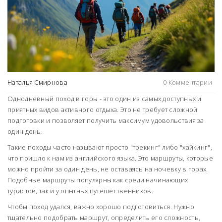
Наталья Смирнова
0 Комментарии
Однодневный поход в горы - это один из самых доступных и
приятных видов активного отдыха. Это не требует сложной
подготовки и позволяет получить максимум удовольствия за
один день.
Такие походы часто называют просто "трекинг" либо "хайкинг",
что пришло к нам из английского языка. Это маршруты, которые
можно пройти за один день, не оставаясь на ночевку в горах.
Подобные маршруты популярны как среди начинающих
туристов, так и у опытных путешественников.
Чтобы поход удался, важно хорошо подготовиться. Нужно
тщательно подобрать маршрут, определить его сложность,