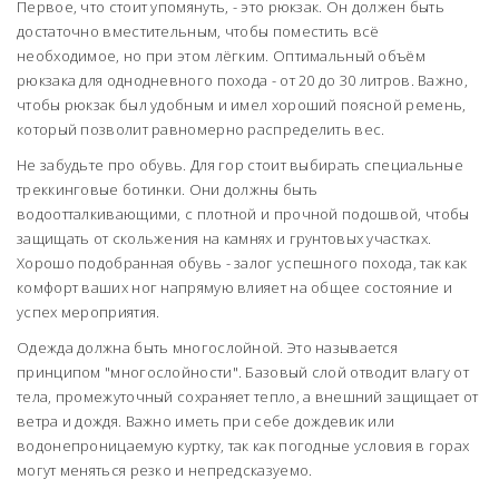
Первое, что стоит упомянуть, - это рюкзак. Он должен быть
достаточно вместительным, чтобы поместить всё
необходимое, но при этом лёгким. Оптимальный объём
рюкзака для однодневного похода - от 20 до 30 литров. Важно,
чтобы рюкзак был удобным и имел хороший поясной ремень,
который позволит равномерно распределить вес.
Не забудьте про обувь. Для гор стоит выбирать специальные
треккинговые ботинки. Они должны быть
водоотталкивающими, с плотной и прочной подошвой, чтобы
защищать от скольжения на камнях и грунтовых участках.
Хорошо подобранная обувь - залог успешного похода, так как
комфорт ваших ног напрямую влияет на общее состояние и
успех мероприятия.
Одежда должна быть многослойной. Это называется
принципом "многослойности". Базовый слой отводит влагу от
тела, промежуточный сохраняет тепло, а внешний защищает от
ветра и дождя. Важно иметь при себе дождевик или
водонепроницаемую куртку, так как погодные условия в горах
могут меняться резко и непредсказуемо.