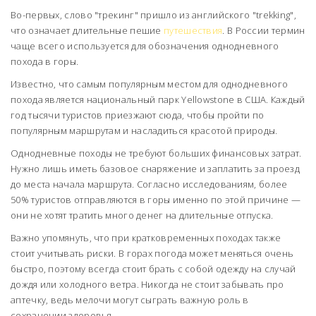
Во-первых, слово "трекинг" пришло из английского "trekking",
что означает длительные пешие
путешествия
. В России термин
чаще всего используется для обозначения однодневного
похода в горы.
Известно, что самым популярным местом для однодневного
похода является национальный парк Yellowstone в США. Каждый
год тысячи туристов приезжают сюда, чтобы пройти по
популярным маршрутам и насладиться красотой природы.
Однодневные походы не требуют больших финансовых затрат.
Нужно лишь иметь базовое снаряжение и заплатить за проезд
до места начала маршрута. Согласно исследованиям, более
50% туристов отправляются в горы именно по этой причине —
они не хотят тратить много денег на длительные отпуска.
Важно упомянуть, что при кратковременных походах также
стоит учитывать риски. В горах погода может меняться очень
быстро, поэтому всегда стоит брать с собой одежду на случай
дождя или холодного ветра. Никогда не стоит забывать про
аптечку, ведь мелочи могут сыграть важную роль в
сохранении здоровья.