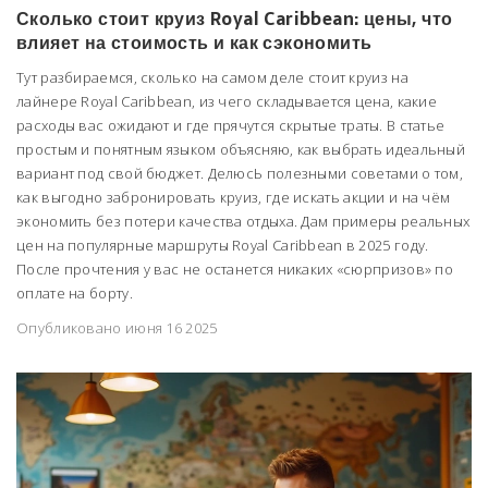
Сколько стоит круиз Royal Caribbean: цены, что
влияет на стоимость и как сэкономить
Тут разбираемся, сколько на самом деле стоит круиз на
лайнере Royal Caribbean, из чего складывается цена, какие
расходы вас ожидают и где прячутся скрытые траты. В статье
простым и понятным языком объясняю, как выбрать идеальный
вариант под свой бюджет. ДелюсЬ полезными советами о том,
как выгодно забронировать круиз, где искать акции и на чём
экономить без потери качества отдыха. Дам примеры реальных
цен на популярные маршруты Royal Caribbean в 2025 году.
После прочтения у вас не останется никаких «сюрпризов» по
оплате на борту.
Опубликовано июня 16 2025