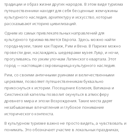
традиции и образ жизни других народов. В этом виде туризма
путешественники находят для себя бесценные жемчужины
культурного наследия, архитектуру и искусство, которые
рассказывают историю цивилизаций.
Одним из самых привлекательных направлений для
культурного туризма является Европа. Здесь можно найти
города-музеи, такие как Париж, Рим и Вена. В Париже можно
провести дни, наслаждаясь шедеврами музея Лувр, и ночи,
прогуливаясь по узким улочкам Латинского квартала. Этот
город — настоящая сокровищница культурного наследия.
Рим, со своими античными руинами и величественными
церквями, позволяет путешественникам буквально
прикоснуться к истории. Посещение Колизея, Ватикана и
Сикстинской капеллы позволит окунуться в атмосферу
древнего мира и эпохи Возрождения. Такие места дарят
незабываемые впечатления и глубокое понимание
исторического контекста.
В культурном туризме важно не просто видеть, а чувствовать и
понимать. Это обозначает участие в локальных праздниках,