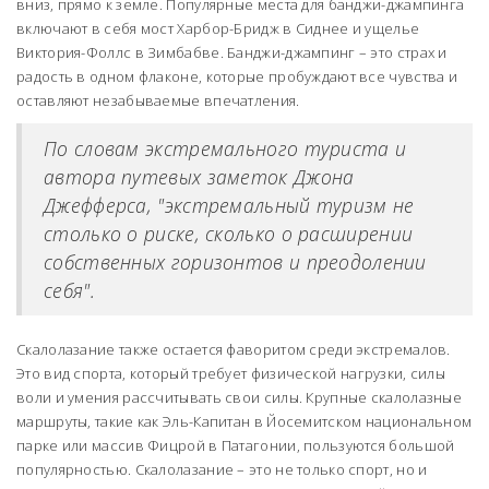
вниз, прямо к земле. Популярные места для банджи-джампинга
включают в себя мост Харбор-Бридж в Сиднее и ущелье
Виктория-Фоллс в Зимбабве. Банджи-джампинг – это страх и
радость в одном флаконе, которые пробуждают все чувства и
оставляют незабываемые впечатления.
По словам экстремального туриста и
автора путевых заметок Джона
Джефферса, "экстремальный туризм не
столько о риске, сколько о расширении
собственных горизонтов и преодолении
себя".
Скалолазание также остается фаворитом среди экстремалов.
Это вид спорта, который требует физической нагрузки, силы
воли и умения рассчитывать свои силы. Крупные скалолазные
маршруты, такие как Эль-Капитан в Йосемитском национальном
парке или массив Фицрой в Патагонии, пользуются большой
популярностью. Скалолазание – это не только спорт, но и