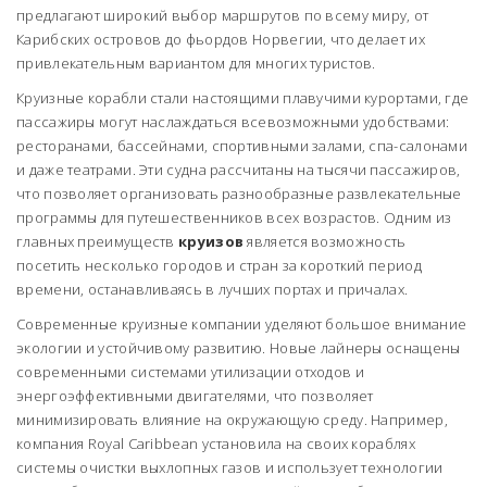
предлагают широкий выбор маршрутов по всему миру, от
Карибских островов до фьордов Норвегии, что делает их
привлекательным вариантом для многих туристов.
Круизные корабли стали настоящими плавучими курортами, где
пассажиры могут наслаждаться всевозможными удобствами:
ресторанами, бассейнами, спортивными залами, спа-салонами
и даже театрами. Эти судна рассчитаны на тысячи пассажиров,
что позволяет организовать разнообразные развлекательные
программы для путешественников всех возрастов. Одним из
главных преимуществ
круизов
является возможность
посетить несколько городов и стран за короткий период
времени, останавливаясь в лучших портах и причалах.
Современные круизные компании уделяют большое внимание
экологии и устойчивому развитию. Новые лайнеры оснащены
современными системами утилизации отходов и
энергоэффективными двигателями, что позволяет
минимизировать влияние на окружающую среду. Например,
компания Royal Caribbean установила на своих кораблях
системы очистки выхлопных газов и использует технологии