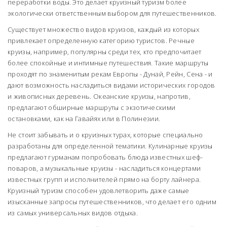
переработки воды. Это делает круизный туризм более
экологически ответственным выбором для путешественников.
Существует множество видов круизов, каждый из которых
привлекает определенную категорию туристов. Речные
круизы, например, популярны среди тех, кто предпочитает
более спокойные и интимные путешествия. Такие маршруты
проходят по знаменитым рекам Европы - Дунай, Рейн, Сена - и
дают возможность насладиться видами исторических городов
и живописных деревень. Океанские круизы, напротив,
предлагают обширные маршруты с экзотическими
остановками, как на Гавайях или в Полинезии.
Не стоит забывать и о круизных турах, которые специально
разработаны для определенной тематики. Кулинарные круизы
предлагают гурманам попробовать блюда известных шеф-
поваров, а музыкальные круизы - насладиться концертами
известных групп и исполнителей прямо на борту лайнера.
Круизный туризм способен удовлетворить даже самые
изысканные запросы путешественников, что делает его одним
из самых универсальных видов отдыха.