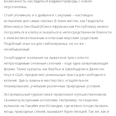
возможность насладиться видами природы с новой
перспективы.
Стоит упомянуть и о дайвинге с акулами – настоящее
испытание для самых смелых. В таких местах, как Гваделупа
(Мексика) и Гансбаай (Южно-Африканская Республика), можно
погрузиться в клетку и оказаться в непосредственной близости
к этим величественным и опасным морским существам.
Подобный опыт не для слабонервных, но он же –
незабываемый.
Сноубординг и катание на лыжах вне трасс или по
непроходимым снежным склонам – еще одна захватывающая
форма. Такие курорты, как Вербье в Швейцарии и Джексон-
Хоул в США, предлагают уникальные трассы для свободного
катания. Здесь важны и мастерство, и тщательное
планирование, учитывая различные природные условия.
Экстремальный туризм также привлекает путешественников
своими культурными аспектами. Например, посещение
вулканов на Гавайях или Исландии, где можно почувствовать
мощь природных стихий, вызывает бурю эмоций. Так же, как и