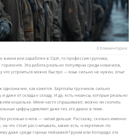
0 Комментарии
 о жизни или заработке в США, то профессия грузчика,
а горизонте. Эта работа реально популярна среди новичков,
 что устроиться можно быстро — язык сильно не нужен, опыт
так однозначно, как кажется. Зарплаты грузчиков сильно
 и даже от склада к складу. И да, есть нюансы, которые реально
твоём кошельке. Меня часто спрашивают, можно ли скопить
альные цифры удивляют даже тех, кто давно в теме.
без розовых очков — читай дальше. Расскажу, сколько именно
 на что стоит рассчитывать, какие есть «секретики» по
ему даже среди горных пейзажей Грузии или Колорадо эта