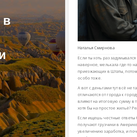
 в
и
Наталья Смирнова
Если ты хоть раз задумывался
наверное, мелькала где-то н
приезжающих в Штаты, потому
особо тоже.
А вот с деньгами тут всё не 
отличаются от города к городу
влияют на итоговую сумму в 
хотя бы на простое жильё? Ре
Если ищешь честные ответы 
получают грузчики в Америке,
увеличению заработка, и поч