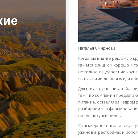
кие
Наталья Смирнова
Когда вы видите рекламу о кр
кажется слишком хорошо, что
не только с щедростью круиз
быть такими дешевыми, и они
Для начала, рассчитать базо
тем, что компании предлагаю
питание, оставляя за кадром
разбираемся в формировании 
после покупки билета.
Списки дополнительных услуг
ужинов в ресторанах и испол