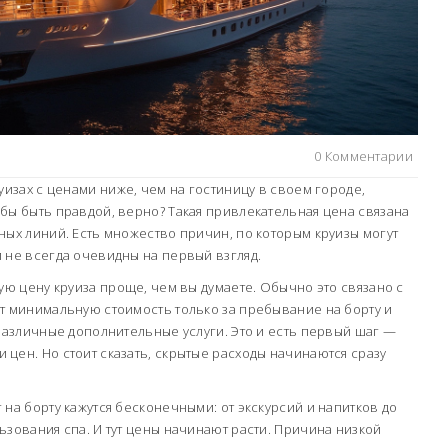
0 Комментарии
уизах с ценами ниже, чем на гостиницу в своем городе,
бы быть правдой, верно? Такая привлекательная цена связана
ных линий. Есть множество причин, по которым круизы могут
 не всегда очевидны на первый взгляд.
вую цену круиза проще, чем вы думаете. Обычно это связано с
т минимальную стоимость только за пребывание на борту и
 различные дополнительные услуги. Это и есть первый шаг —
цен. Но стоит сказать, скрытые расходы начинаются сразу
 на борту кажутся бесконечными: от экскурсий и напитков до
ьзования спа. И тут цены начинают расти. Причина низкой