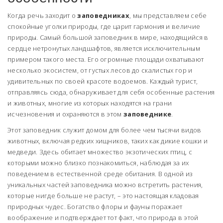
Когда речь заходит о
заповедниках
, мы представляем себе
спокойные уголки природы, где царит гармония и величие
природы. Самый большой заповедник в мире, находящийся в
сердце нетронутых ландшафтов, является исключительным
примером такого места. Его огромные площади охватывают
несколько экосистем, от густых лесов до скалистых гор и
удивительных по своей красоте водоемов. Каждый турист,
отправляясь сюда, обнаруживает для себя особенные растения
и животных, многие из которых находятся на грани
исчезновения и охраняются в этом
заповеднике
.
Этот заповедник служит домом для более чем тысячи видов
животных, включая редких хищников, таких как дикие кошки и
медведи. Здесь обитает множество экзотических птиц, с
которыми можно близко познакомиться, наблюдая за их
поведением в естественной среде обитания. В одной из
уникальных частей заповедника можно встретить растения,
которые нигде больше не растут, – это настоящая кладовая
природных чудес. Богатство флоры и фауны поражает
воображение и подтверждает тот факт, что природа в этой