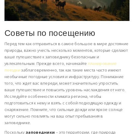
Советы по посещению
Перед тем как отправиться в самое большое в мире достояние
природы, важно учесть несколько моментов, которые сделают
ваше путешествие к заповеднику безопасным и
увлекательным. Прежде всего, начинайте
планирование
поездки
заблаговременно, так как такие места часто имеют
необычные погодные условия и инфраструктуру. Понимание
того, что ждет вас впереди, может значительно упростить
ваше путешествие и повысить уровень наслаждения от него.
Исследуйте особенности климата региона, чтобы
подготовиться к нему и взять с собой подходящую одежду и
снаряжение. Помните, что сильные дожди или яркое солнце
могут сильно повлиять на ваш опыт пребывания в
заповеднике.
Поскольку
заповедники
– это территории, где природа