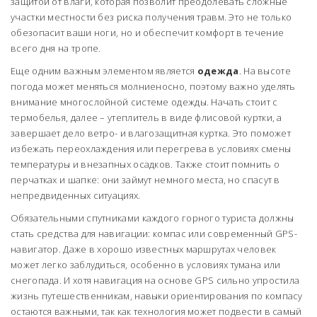
защитой от влаги, которая позволит преодолевать сложные
участки местности без риска получения травм. Это не только
обезопасит ваши ноги, но и обеспечит комфорт в течение
всего дня на тропе.
Еще одним важным элементом является
одежда
. На высоте
погода может меняться молниеносно, поэтому важно уделять
внимание многослойной системе одежды. Начать стоит с
термобелья, далее – утеплитель в виде флисовой куртки, а
завершает дело ветро- и влагозащитная куртка. Это поможет
избежать переохлаждения или перегрева в условиях смены
температуры и внезапных осадков. Также стоит помнить о
перчатках и шапке: они займут немного места, но спасут в
непредвиденных ситуациях.
Обязательными спутниками каждого горного туриста должны
стать средства для навигации: компас или современный GPS-
навигатор. Даже в хорошо известных маршрутах человек
может легко заблудиться, особенно в условиях тумана или
снегопада. И хотя навигация на основе GPS сильно упростила
жизнь путешественникам, навыки ориентирования по компасу
остаются важными, так как технология может подвести в самый