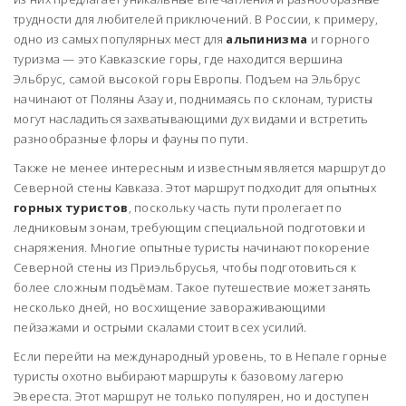
трудности для любителей приключений. В России, к примеру,
одно из самых популярных мест для
альпинизма
и горного
туризма — это Кавказские горы, где находится вершина
Эльбрус, самой высокой горы Европы. Подъем на Эльбрус
начинают от Поляны Азау и, поднимаясь по склонам, туристы
могут насладиться захватывающими дух видами и встретить
разнообразные флоры и фауны по пути.
Также не менее интересным и известным является маршрут до
Северной стены Кавказа. Этот маршрут подходит для опытных
горных туристов
, поскольку часть пути пролегает по
ледниковым зонам, требующим специальной подготовки и
снаряжения. Многие опытные туристы начинают покорение
Северной стены из Приэльбрусья, чтобы подготовиться к
более сложным подъёмам. Такое путешествие может занять
несколько дней, но восхищение завораживающими
пейзажами и острыми скалами стоит всех усилий.
Если перейти на международный уровень, то в Непале горные
туристы охотно выбирают маршруты к базовому лагерю
Эвереста. Этот маршрут не только популярен, но и доступен