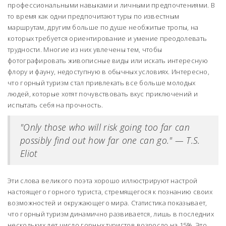
профессиональными навыками и личными предпочтениями. В
то время как одни предпочитают туры по известным
маршрутам, другим больше по душе необжитые тропы, на
которых требуется ориентирование и умение преодолевать
трудности. Многие из них увлечены тем, чтобы
фотографировать живописные виды или искать интересную
флору и фауну, недоступную в обычных условиях. Интересно,
что горный туризм стал привлекать все больше молодых
людей, которые хотят почувствовать вкус приключений и
испытать себя на прочность.
"Only those who will risk going too far can
possibly find out how far one can go." — T.S.
Eliot
Эти слова великого поэта хорошо иллюстрируют настрой
настоящего горного туриста, стремящегося к познанию своих
возможностей и окружающего мира. Статистика показывает,
что горный туризм динамично развивается, лишь в последних
нескольких лет число горных туристов возросло на 15%. Это