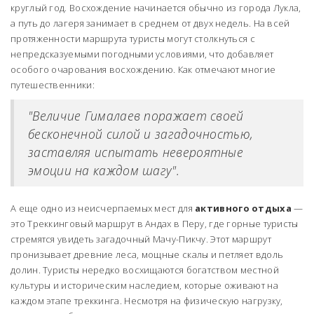
круглый год. Восхождение начинается обычно из города Лукла,
а путь до лагеря занимает в среднем от двух недель. На всей
протяженности маршрута туристы могут столкнуться с
непредсказуемыми погодными условиями, что добавляет
особого очарования восхождению. Как отмечают многие
путешественники:
"Величие Гималаев поражает своей
бесконечной силой и загадочностью,
заставляя испытать невероятные
эмоции на каждом шагу".
А еще одно из неисчерпаемых мест для
активного отдыха
—
это Треккинговый маршрут в Андах в Перу, где горные туристы
стремятся увидеть загадочный Мачу-Пикчу. Этот маршрут
пронизывает древние леса, мощные скалы и петляет вдоль
долин. Туристы нередко восхищаются богатством местной
культуры и историческим наследием, которые оживают на
каждом этапе треккинга. Несмотря на физическую нагрузку,