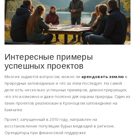
Интересные примеры
успешных проектов
Многие задаются вопросом, можно ли
арендовать землю
в
природных заповедниках и что за этим последует. На самой
деле есть несколько успешных примеров, демонстрирующих,
что это возможно и даже полезно для охраны природы. Один из
таких проектов реализован в Кроноцком заповеднике на
Камчатке.
Проект, запущенный в 2010 году, направлен на
восстановление популяции бурых медведей в регионе.
Орендаторы при финансовой поддержке