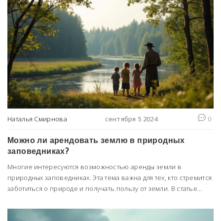
делает тропики такими важными, начиная от их роли в
регулировании планетарного климата и заканчивая их
богатейшей биоразнообразностью, влияющей на все сферы
жизни.
Наталья Смирнова
сентября 5 2024
0
Можно ли арендовать землю в природных
заповедниках?
Многие интересуются возможностью аренды земли в
природных заповедниках. Эта тема важна для тех, кто стремится
заботиться о природе и получать пользу от земли. В статье
рассматриваются правила и ограничения, касающиеся аренды
земли в заповедниках, а также приводятся интересные факты и
полезные советы.