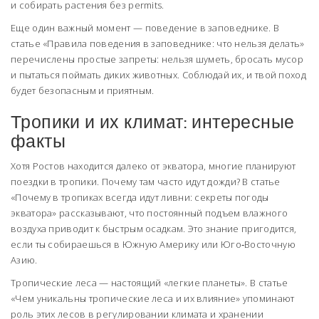
и собирать растения без permits.
Еще один важный момент — поведение в заповеднике. В
статье «Правила поведения в заповеднике: что нельзя делать»
перечислены простые запреты: нельзя шуметь, бросать мусор
и пытаться поймать диких животных. Соблюдай их, и твой поход
будет безопасным и приятным.
Тропики и их климат: интересные
факты
Хотя Ростов находится далеко от экватора, многие планируют
поездки в тропики. Почему там часто идут дожди? В статье
«Почему в тропиках всегда идут ливни: секреты погоды
экватора» рассказывают, что постоянный подъем влажного
воздуха приводит к быстрым осадкам. Это знание пригодится,
если ты собираешься в Южную Америку или Юго‑Восточную
Азию.
Тропические леса — настоящий «легкие планеты». В статье
«Чем уникальны тропические леса и их влияние» упоминают
роль этих лесов в регулировании климата и хранении