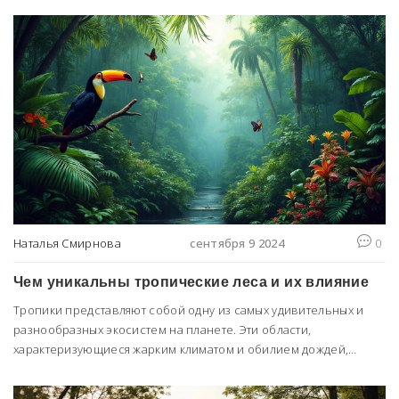
Наталья Смирнова
сентября 9 2024
0
Чем уникальны тропические леса и их влияние
Тропики представляют собой одну из самых удивительных и
разнообразных экосистем на планете. Эти области,
характеризующиеся жарким климатом и обилием дождей,
являются домом для множества видов животных и растений,
многие из которых редки и уникальны. Статья исследует, что