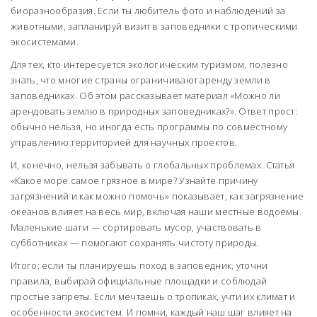
биоразнообразия. Если ты любитель фото и наблюдений за
животными, запланируй визит в заповедники с тропическими
экосистемами.
Для тех, кто интересуется экологическим туризмом, полезно
знать, что многие страны ограничивают аренду земли в
заповедниках. Об этом рассказывает материал «Можно ли
арендовать землю в природных заповедниках?». Ответ прост:
обычно нельзя, но иногда есть программы по совместному
управлению территорией для научных проектов.
И, конечно, нельзя забывать о глобальных проблемах. Статья
«Какое море самое грязное в мире? Узнайте причину
загрязнений и как можно помочь» показывает, как загрязнение
океанов влияет на весь мир, включая наши местные водоёмы.
Маленькие шаги — сортировать мусор, участвовать в
субботниках — помогают сохранять чистоту природы.
Итого: если ты планируешь поход в заповедник, уточни
правила, выбирай официальные площадки и соблюдай
простые запреты. Если мечтаешь о тропиках, учти их климат и
особенности экосистем. И помни, каждый наш шаг влияет на