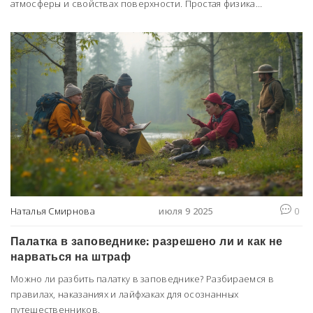
атмосферы и свойствах поверхности. Простая физика
объясняет разницу в климате.
Наталья Смирнова
июля 9 2025
0
Палатка в заповеднике: разрешено ли и как не
нарваться на штраф
Можно ли разбить палатку в заповеднике? Разбираемся в
правилах, наказаниях и лайфхаках для осознанных
путешественников.