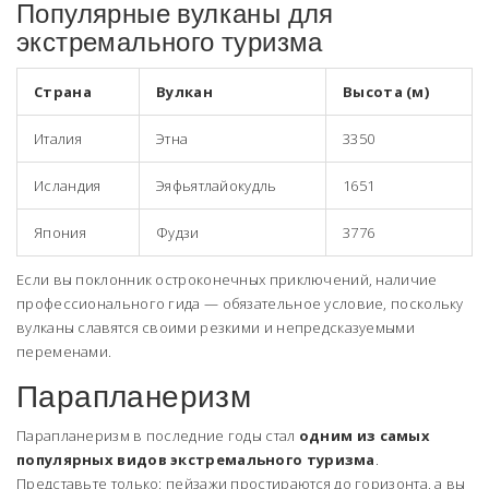
Популярные вулканы для
экстремального туризма
Страна
Вулкан
Высота (м)
Италия
Этна
3350
Исландия
Эяфьятлайокудль
1651
Япония
Фудзи
3776
Если вы поклонник остроконечных приключений, наличие
профессионального гида — обязательное условие, поскольку
вулканы славятся своими резкими и непредсказуемыми
переменами.
Парапланеризм
Парапланеризм в последние годы стал
одним из самых
популярных видов экстремального туризма
.
Представьте только: пейзажи простираются до горизонта, а вы