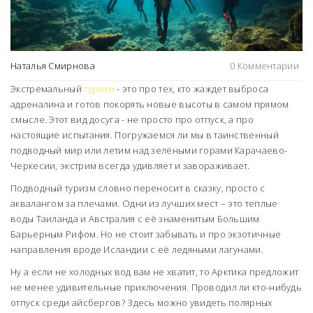
Наталья Смирнова
0 Комментарии
Экстремальный
туризм
- это про тех, кто жаждет выброса
адреналина и готов покорять новые высоты в самом прямом
смысле. Этот вид досуга - не просто про отпуск, а про
настоящие испытания. Погружаемся ли мы в таинственный
подводный мир или летим над зелёными горами Карачаево-
Черкесии, экстрим всегда удивляет и завораживает.
Подводный туризм словно переносит в сказку, просто с
аквалангом за плечами. Одни из лучших мест – это теплые
воды Таиланда и Австралия с её знаменитым Большим
Барьерным Рифом. Но не стоит забывать и про экзотичные
направления вроде Исландии с её ледяными лагунами.
Ну а если не холодных вод вам не хватит, то Арктика предложит
не менее удивительные приключения. Проводил ли кто-нибудь
отпуск среди айсбергов? Здесь можно увидеть полярных