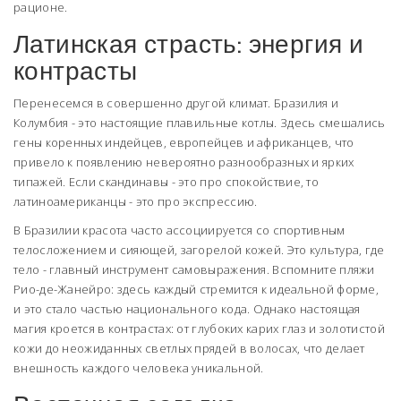
рационе.
Латинская страсть: энергия и
контрасты
Перенесемся в совершенно другой климат.
Бразилия
и
Колумбия
- это настоящие плавильные котлы. Здесь смешались
гены коренных индейцев, европейцев и африканцев, что
привело к появлению невероятно разнообразных и ярких
типажей. Если скандинавы - это про спокойствие, то
латиноамериканцы - это про экспрессию.
В Бразилии красота часто ассоциируется со спортивным
телосложением и сияющей, загорелой кожей. Это культура, где
тело - главный инструмент самовыражения. Вспомните пляжи
Рио-де-Жанейро: здесь каждый стремится к идеальной форме,
и это стало частью национального кода. Однако настоящая
магия кроется в контрастах: от глубоких карих глаз и золотистой
кожи до неожиданных светлых прядей в волосах, что делает
внешность каждого человека уникальной.