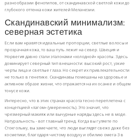
разнообразии фенотипов, от скандинавской светлой кожи до
глубокого оттенка кожи жителей Меланезии.
Скандинавский минимализм:
северная эстетика
Если вам нравятся идеальные пропорции, светлые волосы и
прозрачная кожа, то ваш путь лежит на север.
Швеция
и
Норвегия
давно стали эталонами «холодной» красоты. Здесь
доминирует северный тип внешности: высокий рост, узкие
черты лица и светлые глаза. Но секрет их привлекательности
не только в генетике. Скандинавы помешаны на здоровье и
активном образе жизни, что отражается на их осанке и общем
тонусе кожи.
Интересно, что в этих странах красота тесно переплетена с
концепцией «лагом» (умеренность). Это значит, что
чрезмерный макияж или вычурные наряды здесь не в моде.
Натуральность - вот главный тренд. Когда вы гуляете по
Стокгольму, вы замечаете, что люди выглядят свежо даже без
косметики, благодаря чистому воздуху и обилию омега-3 в