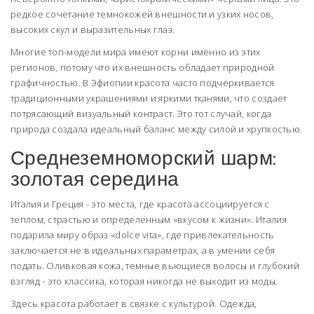
редкое сочетание темнокожей внешности и узких носов,
высоких скул и выразительных глаз.
Многие топ-модели мира имеют корни именно из этих
регионов, потому что их внешность обладает природной
графичностью. В Эфиопии красота часто подчеркивается
традиционными украшениями и яркими тканями, что создает
потрясающий визуальный контраст. Это тот случай, когда
природа создала идеальный баланс между силой и хрупкостью.
Среднеземноморский шарм:
золотая середина
Италия и Греция - это места, где красота ассоциируется с
теплом, страстью и определенным «вкусом к жизни».
Италия
подарила миру образ «dolce vita», где привлекательность
заключается не в идеальных параметрах, а в умении себя
подать. Оливковая кожа, темные вьющиеся волосы и глубокий
взгляд - это классика, которая никогда не выходит из моды.
Здесь красота работает в связке с культурой. Одежда,