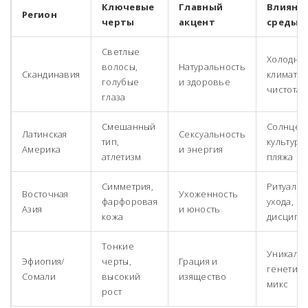
Ключевые
Главный
Влияни
Регион
черты
акцент
среды
Светлые
Холодны
волосы,
Натуральность
Скандинавия
климат,
голубые
и здоровье
чистота
глаза
Смешанный
Солнце,
Латинская
Сексуальность
тип,
культура
Америка
и энергия
атлетизм
пляжа
Симметрия,
Ритуалы
Восточная
Ухоженность
фарфоровая
ухода,
Азия
и юность
кожа
дисципл
Тонкие
Уникаль
Эфиопия/
черты,
Грация и
генетич
Сомали
высокий
изящество
микс
рост