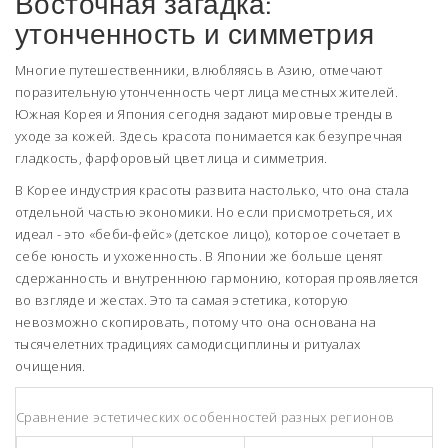
Восточная загадка:
утонченность и симметрия
Многие путешественники, влюбляясь в Азию, отмечают
поразительную утонченность черт лица местных жителей.
Южная Корея
и
Япония
сегодня задают мировые тренды в
уходе за кожей. Здесь красота понимается как безупречная
гладкость, фарфоровый цвет лица и симметрия.
В Корее индустрия красоты развита настолько, что она стала
отдельной частью экономики. Но если присмотреться, их
идеал - это «беби-фейс» (детское лицо), которое сочетает в
себе юность и ухоженность. В Японии же больше ценят
сдержанность и внутреннюю гармонию, которая проявляется
во взгляде и жестах. Это та самая эстетика, которую
невозможно скопировать, потому что она основана на
тысячелетних традициях самодисциплины и ритуалах
очищения.
Сравнение эстетических особенностей разных регионов