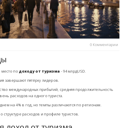
0 Комментарии
ды
 место по
доходу от туризма
- 94 млрдUSD.
лия завершают пятёрку лидеров.
ство международных прибытий, средняя продолжительность
ень расходов на одного туриста.
еднем на 4% в год, но темпы различаются по регионам.
о структуре расходов и профиле туристов.
я доход от туризма