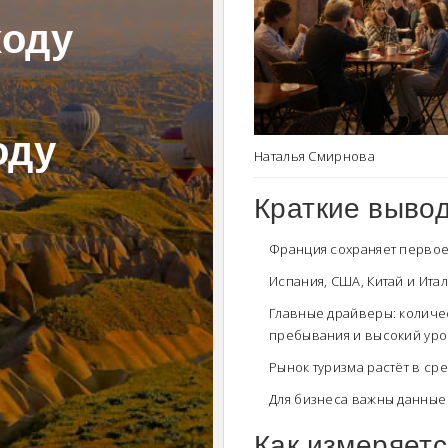
ходу
оду
Наталья Смирнова
Краткие выво
Франция сохраняет первое
Испания, США, Китай и Ита
Главные драйверы: количе
пребывания и высокий уров
Рынок туризма растёт в ср
Для бизнеса важны данные 
Как измеряетс