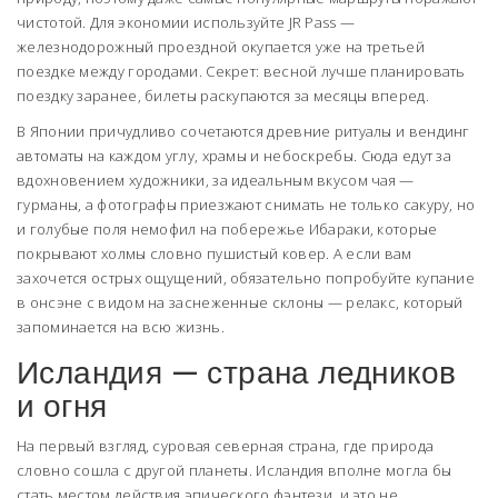
чистотой. Для экономии используйте JR Pass —
железнодорожный проездной окупается уже на третьей
поездке между городами. Секрет: весной лучше планировать
поездку заранее, билеты раскупаются за месяцы вперед.
В Японии причудливо сочетаются древние ритуалы и вендинг
автоматы на каждом углу, храмы и небоскребы. Сюда едут за
вдохновением художники, за идеальным вкусом чая —
гурманы, а фотографы приезжают снимать не только сакуру, но
и голубые поля немофил на побережье Ибараки, которые
покрывают холмы словно пушистый ковер. А если вам
захочется острых ощущений, обязательно попробуйте купание
в онсэне с видом на заснеженные склоны — релакс, который
запоминается на всю жизнь.
Исландия — страна ледников
и огня
На первый взгляд, суровая северная страна, где природа
словно сошла с другой планеты. Исландия вполне могла бы
стать местом действия эпического фэнтези, и это не