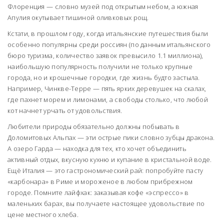
Флоренция — словно музей под открытым небом, а южная
Апулия окутывает тишиной оливковых рощ.
Кстати, в прошлом году, когда итальянские путешествия были
особенно популярны среди россиян (по данным итальянского
бюро туризма, количество заявок превысило 1.1 миллиона),
наибольшую популярность получили не только крупные
города, но и крошечные городки, где жизнь будто застыла.
Например, Чинкве-Терре — пять ярких деревушек на скалах,
где пахнет морем и лимонами, а свободы столько, что любой
кот начнет урчать от удовольствия.
Любители природы обязательно должны побывать в
Доломитовых Альпах — эти острые пики словно зубцы дракона.
А озеро Гарда — находка для тех, кто хочет объединить
активный отдых, вкусную кухню и купание в кристальной воде.
Ещё Италия — это гастрономический рай: попробуйте пасту
«карбонара» в Риме и мороженое в любом прибрежном
городе. Помните лайфхак: заказывая кофе «эспрессо» в
маленьких барах, вы получаете настоящее удовольствие по
цене местного хлеба.