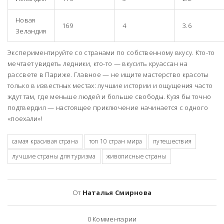
Новая
169
4
3.6
Зеландия
Экспериментируйте со странами по собственному вкусу. Кто-то
мечтает увидеть ледники, кто-то — вкусить круассан на
рассвете в Париже. Главное — не ищите мастерство красоты
только в известных местах: лучшие истории и ощущения часто
ждут там, где меньше людей и больше свободы. Кузя бы точно
подтвердил — настоящее приключение начинается с одного
«поехали»!
самая красивая страна
топ 10 стран мира
путешествия
лучшие страны для туризма
живописные страны
От
Наталья Смирнова
0
Комментарии