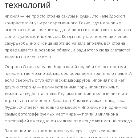
технологий
Япония — не просто страна сакуры и суши. Это калейдоскоп
контрастов: от ультрасовременного Токио, где неоновые
вывески светят ярче звезд, до тишины синтоистских храмов на
фоне глухих хвойных лесов. Когда наступает время цветения
сакуры (обычно с конца марта до начала апреля), вся страна
превращается в розовое облако, и ради этого сюда слетаются
туристы со всего света.
Острова Окинава манят бирюзовой водой и белоснежными
пляжами, где можно забыть обо всем, лежа под тенью пальм. А
если свернуть с туристических маршрутов, Япония покажет
другую сторону — величественные горы Японских Альп,
туманные кедровые рощи Якуcима или живописные рисовые
террасы на побережье Ваканава. Самая высокая точка, гора
Фудзи, считается не только символом Японии, но и одним из
самых фотографируемых мест мира — почти 3 миллиона
фотографий ежегодно выкладывают в соцсетях именно отсюда.
Важно помнить про японскую культуру — здесь уважают
природу, поэтому даже самые популярные маршруты поражают