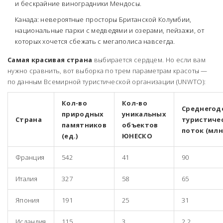
и бескрайние виноградники Мендосы.
Канада: невероятные просторы Британской Колумбии,
национальные парки с медведями и озерами, пейзажи, от
которых хочется сбежать с мегаполиса навсегда.
Самая красивая страна
выбирается сердцем. Но если вам
нужно сравнить, вот выборка по трем параметрам красоты —
по данным Всемирной туристической организации (UNWTO):
Кол-во
Кол-во
Среднегод
природных
уникальных
Страна
туристиче
памятников
объектов
поток (млн
(ед.)
ЮНЕСКО
Франция
542
41
90
Италия
327
58
65
Япония
191
25
31
Исландия
115
3
2.2