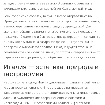
западе страны — величавые пляжи Атлантики с дюнами, в
которых хочется зарыться, как мой кот Кузя в уютный плед.
Если говорить о советах, то лучше всего отправляться во
Францию весной или осенью — толпы туристов уменьшаются,
а атмосфера становится по-настоящему французской. Для
экономии обратите внимание на региональные поезда: они
позволяют бюджетно и быстро менять декорации — сегодня ты
пьешь кофе в Лионе, а завтра завтракаешь круассаном на
побережье Бискайского залива. Ни одна другая страна не
сочетает столько нюансов: шики, простоты и очарования — от
горнолыжных курортов до прибрежных рыбацких деревень.
Италия — эстетика, природа и
гастрономия
Несколько лет подряд Италия удерживает позиции в рейтингах
«самая красивая страна». И не зря: здесь на квадратном
километре можно встретить и античные руины, и кипарисовые
аллеи, и вулканические озера. Венеция с каналами и
маскарадом, Рим — с развалинами Колизея и фонтанами,