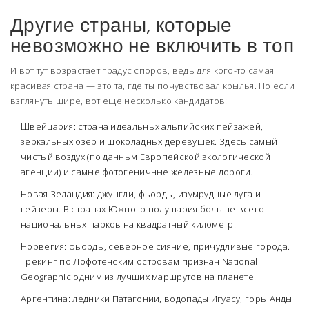
Другие страны, которые
невозможно не включить в топ
И вот тут возрастает градус споров, ведь для кого-то самая
красивая страна — это та, где ты почувствовал крылья. Но если
взглянуть шире, вот еще несколько кандидатов:
Швейцария: страна идеальных альпийских пейзажей,
зеркальных озер и шоколадных деревушек. Здесь самый
чистый воздух (по данным Европейской экологической
агенции) и самые фотогеничные железные дороги.
Новая Зеландия: джунгли, фьорды, изумрудные луга и
гейзеры. В странах Южного полушария больше всего
национальных парков на квадратный километр.
Норвегия: фьорды, северное сияние, причудливые города.
Трекинг по Лофотенским островам признан National
Geographic одним из лучших маршрутов на планете.
Аргентина: ледники Патагонии, водопады Игуасу, горы Анды