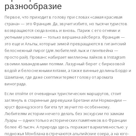
разнообразие
Первое, что приходит в голову при словах «самая красивая
страна» — это Франция. Да, звучит избито, но тысячи туристов
возвращаются сюда вновь и вновь. Париж с его огнями и
уютными улочками — только вершина айсберга. Франция —
это еще и Альпы, которые зимой превращаются в гигантский
белоснежный пирог (для любителей лыж и глинтвейна —
просто рай). Прованс набирает миллионы лайков в Instagram
своими лавандовыми полями. Лазурный берег с бирюзовой
водой и белоснежными яхтами, а также винные долины Бордо и
Шампани, где даже скептики теряют голову от аромата
винограда.
Если отойти от очевидных туристических маршрутов, стоит
заглянуть в старинные деревушки Бретани или Нормандии —
хруст французского багета тут звучит по-особенному.
Любителям истории нечего делать без экскурсии по замкам
Луары — одних только исторических памятников во Франции
более 45 тысяч. А природа здесь поражает вариативностью: у
подножья Монблана встречаются альпийские озера, а на юго-