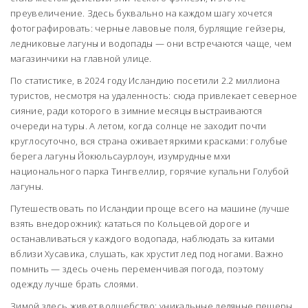
преувеличение. Здесь буквально на каждом шагу хочется
фотографировать: черные лавовые поля, бурлящие гейзеры,
ледниковые лагуны и водопады — они встречаются чаще, чем
магазинчики на главной улице.
По статистике, в 2024 году Исландию посетили 2.2 миллиона
туристов, несмотря на удаленность: сюда привлекает северное
сияние, ради которого в зимние месяцы выстраиваются
очереди на туры. А летом, когда солнце не заходит почти
круглосуточно, вся страна оживает яркими красками: голубые
берега лагуны Йокюльсаурлоун, изумрудные мхи
национального парка Тингвеллир, горячие купальни Голубой
лагуны.
Путешествовать по Исландии проще всего на машине (лучше
взять внедорожник): кататься по Кольцевой дороге и
останавливаться у каждого водопада, наблюдать за китами
вблизи Хусавика, слушать, как хрустит лед под ногами. Важно
помнить — здесь очень переменчивая погода, поэтому
одежду лучше брать слоями.
Зимой здесь живет волшебство: уникальные ледяные пещеры