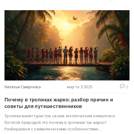
практически не бывает зимы. Поделюсь любопытными фактами
из личного опыта и дам работающие советы, чтобы вы
чувствовали себя комфортно даже в самую жару. Здесь вы
найдете практические рекомендации по отдыху, одежде и
поведению в тропическом климате. Не забудьте учесть советы
перед поездкой — лишних сюрпризов на отдыхе никому не
нужно.
Наталья Смирнова
марта 3 2025
0
Почему в тропиках жарко: разбор причин и
советы для путешественников
Тропики манят туристов своим экзотическим климатом и
богатой природой. Но почему в тропиках так жарко?
Разбираемся с климатическими особенностями