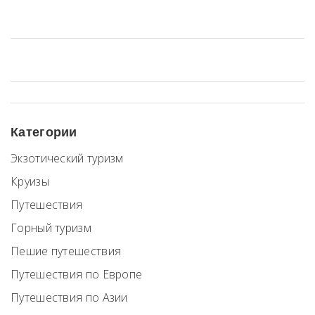
экваториальных широт и предлагаем советы, как справиться с
жарой на отдыхе. Этот текст поможет вам подготовиться к
путешествию и наслаждаться каждым моментом, несмотря на
высокие температуры.
Категории
Экзотический туризм
Круизы
Путешествия
Горный туризм
Пешие путешествия
Путешествия по Европе
Путешествия по Азии