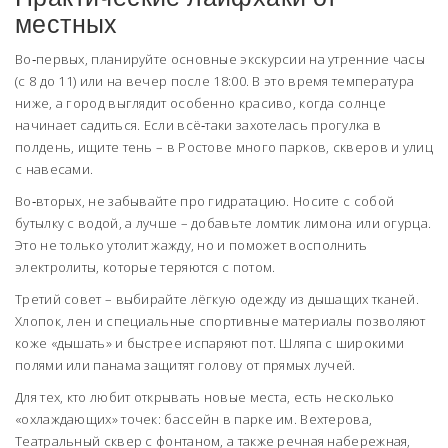
местных
Во‑первых, планируйте основные экскурсии на утренние часы
(с 8 до 11) или на вечер после 18:00. В это время температура
ниже, а город выглядит особенно красиво, когда солнце
начинает садиться. Если всё‑таки захотелась прогулка в
полдень, ищите тень – в Ростове много парков, скверов и улиц
с навесами.
Во‑вторых, не забывайте про гидратацию. Носите с собой
бутылку с водой, а лучше – добавьте ломтик лимона или огурца.
Это не только утолит жажду, но и поможет восполнить
электролиты, которые теряются с потом.
Третий совет – выбирайте лёгкую одежду из дышащих тканей.
Хлопок, лен и специальные спортивные материалы позволяют
коже «дышать» и быстрее испаряют пот. Шляпа с широкими
полями или панама защитят голову от прямых лучей.
Для тех, кто любит открывать новые места, есть несколько
«охлаждающих» точек: бассейн в парке им. Вехтерова,
Театральный сквер с фонтаном, а также речная набережная,