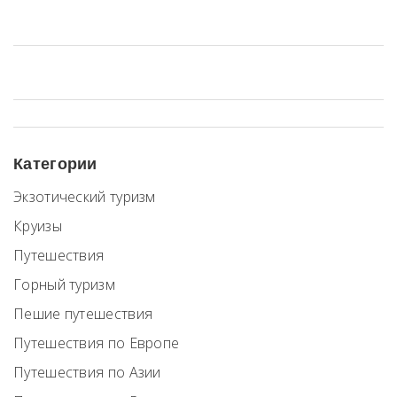
обращать внимание и как выбрать подходящий вариант. Вы
узнаете, как не нарваться на неприятные сюрпризы и получить
максимум впечатлений за свои деньги. Поделюсь личными
советами и рабочими лайфхаками для удачного бронирования.
Категории
Экзотический туризм
Круизы
Путешествия
Горный туризм
Пешие путешествия
Путешествия по Европе
Путешествия по Азии