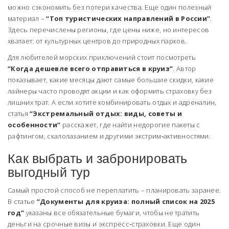
можно сэкономить без потери качества. Еще один полезный
материал –
“Топ туристических направлений в России”
.
Здесь перечислены регионы, где цены ниже, но интересов
хватает: от культурных центров до природных парков.
Для любителей морских приключений стоит посмотреть
“Когда дешевле всего отправиться в круиз”
. Автор
показывает, какие месяцы дают самые большие скидки, какие
лайнеры часто проводят акции и как оформить страховку без
лишних трат. А если хотите комбинировать отдых и адреналин,
статья
“Экстремальный отдых: виды, советы и
особенности”
расскажет, где найти недорогие пакеты с
рафтингом, скалолазанием и другими экстрим‑активностями.
Как выбрать и забронировать
выгодный тур
Самый простой способ не переплатить – планировать заранее.
В статье
“Документы для круиза: полный список на 2025
год”
указаны все обязательные бумаги, чтобы не тратить
деньги на срочные визы и экспресс‑страховки. Еще один