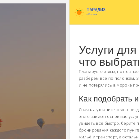
Услуги для
что выбрат
Планируете отдых, но не зна
разберём всё по полочкам. З
и не потерялись в мороке п
Как подобрать 
Сначала уточните цель поездк
этого зависят основные услуг
увидеть всё быстро, берите 
бронирования каждого пункта
жильё и транспорт, а осталь