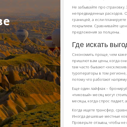
Не забывайте про страховку. 
непредвиденных расходов. О
ве
границей, а если планирует
покрытием. Сравнивайте цен
предложения за полцены.
Где искать выг
Сэкономить проще, чем кажет
пришлют вам цены, когда они
там часто бывают «эксклюзив
туроператоры в том регионе,
потому что работают напрям
Еще один лайфхак – бронируйт
«пиковый» месяц могут стоит
месяцы, когда спрос падает,
Когда ищете трансфер, сравн
Иногда дешевые местные ком
Проверьте отзывы, чтобы не 