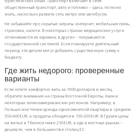
туристических зонах. Транспорт включает в себя
общественный транспорт, авто и топливо – здесь полезно
знать, насколько развита сеть метро или автобусов.
Не забывайте про скрытые затраты: интернет, мобильная связь,
страховка, налоги. В некоторых странах медицинские услуги
оплачиваются из кармана, в других – покрываются
государственной системой. Если планируете длительный
период, эти детали могут добавить существенную сумму к
бюджету.
Где жить недорого: проверенные
варианты
Если хотите комфортно жить за 1000 долларов в месяц,
обратите внимание на страны Восточной Европы, Азии и
некоторых латиноамериканских регионов. Например, в
Польше или Чехии аренда однокомнатной квартиры в среднем
350‑400 EUR, а продукты обходятся в 150‑200 EUR. В Грузии цены
на жильё в Тбилиси ниже 250 EUR, а еда в местных рынках –
дешевле, чем в большинстве столиц ЕС.