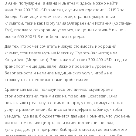
В Азии популярны Таиланд и Вьетнам: здесь можно найти
жильё за 200‑300 USD в месяц, а уличная еда стоит 1‑2 USD за
блюдо. Если ищете «вечное лето», страны с умеренным
климатом, такие как Португалия (Алгарве) или Испания (Коста-да-
Луз), предлагают хорошие условия, но цены на жильё выше –
около 600‑800 EUR в небольших городах.
Для тех, кто хочет сочетать низкую стоимость и хороший
климат, стоит взглянуть на Мексику (Пуэрто-Вальярта) или
Колумбию (Медельин). Здесь жильё стоит 300‑400 USD, а еда и
транспорт – еще дешевле. Важно проверить уровень
безопасности и наличие медицинских услуг, чтобы не
столкнуться с неожиданными проблемами.
Сравнивая места, пользуйтесь онлайн‑калькуляторами
стоимости жизни, такими как Numbeo или Expatistan. Они
показывают реальную стоимость продуктов, коммунальных
услуг и развлечений. Записывайте цифры в таблицу, чтобы
увидеть, где ваш бюджет тянется дальше.Помните, что уровень
жизни – не только цифры, но и качество жизни: погода,
культура, доступ к природе. Выбирайте место, где вы сможете