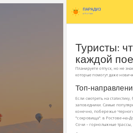
Туристы: ч
каждой пое
Планируете отпуск, но не зна
которые помогут даже новичк
Топ‑направлени
Если смотреть на статистику
заповедники. Самые популярн
конечно, побережье Черного 
"сокровища": в Ростове‑на‑Д
Сочи – горнолыжные трассы, 