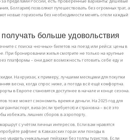
мир за пределами России, есть проверенные варианты: дешёвые
ния, Болгария) позволяют путешествовать без огромных трат, а
ают новые горизонты без необходимости менять отели каждый
и получать больше удовольствия
ачните с поиска «ночных» билетов на поезд или рейса: цены в
ое. При бронировании жилья смотрите не только на крупные
ерез платформы – они дают возможность готовить себе еду и
кидки. На круизах, к примеру, лучшими месяцами для покупки
анняя весна, когда спрос ниже, а погода всё ещё комфортна.
орты в Европе становятся доступнее в начале и конце сезона.
ов тоже может сэкономить время и деньги. На 2025 год для
гранпаспорт, виза (если требуется) и страховка – всё это
обы избежать лишних сборов в аэропорту.
 маршрут с учётом личных интересов. Если вам нравятся
робуйте рафтинг в Кавказских горах или походы в
но увидеть уникальные пейзажи без толпы туристов. Если