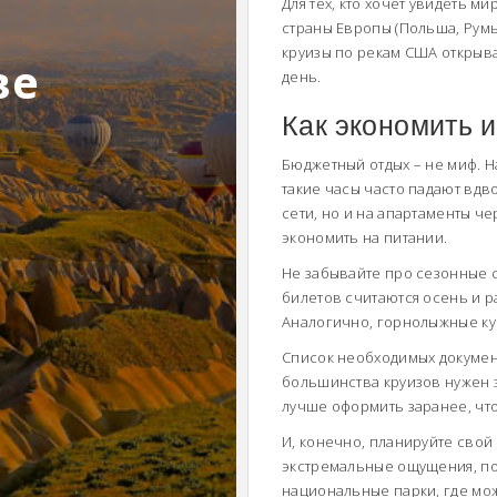
Для тех, кто хочет увидеть 
страны Европы (Польша, Румы
круизы по рекам США открыв
ве
день.
Как экономить 
Бюджетный отдых – не миф. Н
такие часы часто падают вдв
сети, но и на апартаменты ч
экономить на питании.
Не забывайте про сезонные с
билетов считаются осень и р
Аналогично, горнолыжные кур
Список необходимых документ
большинства круизов нужен за
лучше оформить заранее, чт
И, конечно, планируйте свой
экстремальные ощущения, поп
национальные парки, где мож