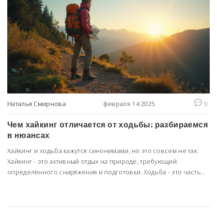
Наталья Смирнова
февраля 14 2025
0
Чем хайкинг отличается от ходьбы: разбираемся
в нюансах
Хайкинг и ходьба кажутся синонимами, но это совсем не так.
Хайкинг - это активный отдых на природе, требующий
определённого снаряжения и подготовки. Ходьба - это часть
нашей повседневной жизни. В чём отличия? Какие элементы
хайкинга делают его привлекательным? И почему стоит
попробовать оба?