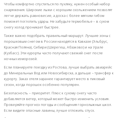
Чтобы комфортно спуститься по пухляку, нужен особый набор
снаряжения. Широкие лыжи с хорошим скольжением позволят
легче держать равновесие, а доска с более мягким гибом
поможет поглотить удары. Не забудьте термобелье – в сухом
снегу холод проникает быстрее.
Также важно подобрать правильный маршрут. Лучшие зоны с
порошковым снегом в России находятся в Кавказе (Эльбрус,
Красная Поляна), Сибири (Шерегеш, Абзаково) и на Урале
(Кузбасс). Эти курорты часто получают свежий снег после
ночных изморозей.
Если планируете поездку из Ростова, лучше выбрать авиарейс
до Минеральных Вод или Новосибирска, а дальше – трансфер к
курорту. Заказ отеля заранее гарантирует место в пиковый
сезон, когда порошок особенно популярен.
Безопасность – приоритет. Плюс к сухому снегу часто
добавляется ветер, который может быстро изменить условия.
Проверяйте прогноз погоды и сообщения горнолыжных школ.
Если видите опасные лавины, лучше отложить спуск.