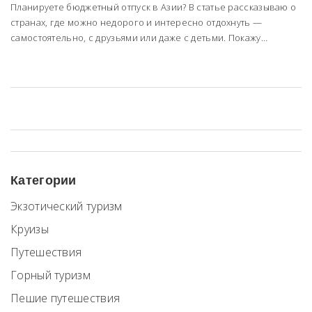
Планируете бюджетный отпуск в Азии? В статье рассказываю о
странах, где можно недорого и интересно отдохнуть —
самостоятельно, с друзьями или даже с детьми. Покажу
проверенные направления для семейного отдыха, посоветую
регионы с выгодными ценами и поделюсь полезными
лайфхаками. Привожу примеры перелётов, жилья, еды и
интересных мест. Сделаю акцент на реальных тратах и нюансах,
чтобы вы не переплатили и не попали в туристические
ловушки.
Категории
Экзотический туризм
Круизы
Путешествия
Горный туризм
Пешие путешествия