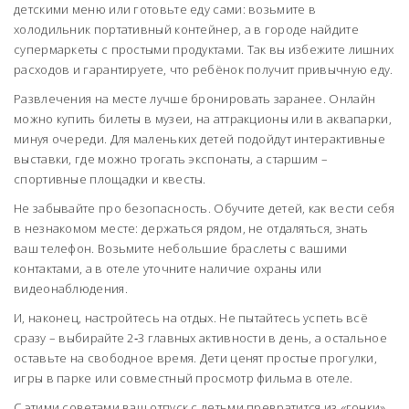
детскими меню или готовьте еду сами: возьмите в
холодильник портативный контейнер, а в городе найдите
супермаркеты с простыми продуктами. Так вы избежите лишних
расходов и гарантируете, что ребёнок получит привычную еду.
Развлечения на месте лучше бронировать заранее. Онлайн
можно купить билеты в музеи, на аттракционы или в аквапарки,
минуя очереди. Для маленьких детей подойдут интерактивные
выставки, где можно трогать экспонаты, а старшим –
спортивные площадки и квесты.
Не забывайте про безопасность. Обучите детей, как вести себя
в незнакомом месте: держаться рядом, не отдаляться, знать
ваш телефон. Возьмите небольшие браслеты с вашими
контактами, а в отеле уточните наличие охраны или
видеонаблюдения.
И, наконец, настройтесь на отдых. Не пытайтесь успеть всё
сразу – выбирайте 2‑3 главных активности в день, а остальное
оставьте на свободное время. Дети ценят простые прогулки,
игры в парке или совместный просмотр фильма в отеле.
С этими советами ваш отпуск с детьми превратится из «гонки»