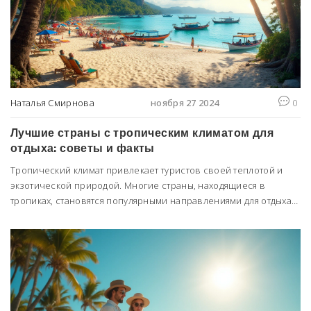
Наталья Смирнова
ноября 27 2024
0
Лучшие страны с тропическим климатом для
отдыха: советы и факты
Тропический климат привлекает туристов своей теплотой и
экзотической природой. Многие страны, находящиеся в
тропиках, становятся популярными направлениями для отдыха
круглый год. В статье мы обсудим, какие страны следует
посетить для незабываемого тропического опыта и что
ожидать от путешествия в эти жаркие края. Включены
практические советы и интересные факты, которые помогут в
организации поездки.