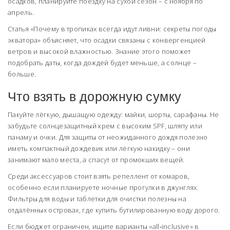
осадков, планируйте поездку на сухой сезон – с ноября по
апрель.
Статья «Почему в тропиках всегда идут ливни: секреты погоды
экватора» объясняет, что осадки связаны с конвергенцией
ветров и высокой влажностью. Знание этого поможет
подобрать даты, когда дождей будет меньше, а солнце –
больше.
Что взять в дорожную сумку
Пакуйте лёгкую, дышащую одежду: майки, шорты, сарафаны. Не
забудьте солнцезащитный крем с высоким SPF, шляпу или
панаму и очки. Для защиты от неожиданного дождя полезно
иметь компактный дождевик или лёгкую накидку – они
занимают мало места, а спасут от промокших вещей.
Среди аксессуаров стоит взять репеллент от комаров,
особенно если планируете ночные прогулки в джунглях.
Фильтры для воды и таблетки для очистки полезны на
отдалённых островах, где купить бутилированную воду дорого.
Если бюджет ограничен, ищите варианты «all‑inclusive» в