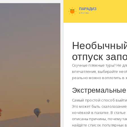
Необычный 
отпуск за
Скучные пляжные туры? Не дл
впечатления, выбирайте нео
реально можно воплотить в 
Экстремальные 
Самый простой способ выйти
Это может быть скалолазание
ночёвкой в палатке. В стать
описаны причины, почему так
найдёте список популярных 