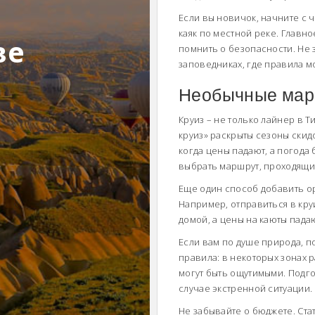
Если вы новичок, начните с ч
каяк по местной реке. Главно
ве
помнить о безопасности. Не 
заповедниках, где правила м
Необычные марш
Круиз – не только лайнер в Т
круиз» раскрыты сезоны скид
когда цены падают, а погода
выбрать маршрут, проходящи
Еще один способ добавить о
Например, отправиться в кру
домой, а цены на каюты пада
Если вам по душе природа, п
правила: в некоторых зонах 
могут быть ощутимыми. Подго
случае экстренной ситуации.
Не забывайте о бюджете. Ста