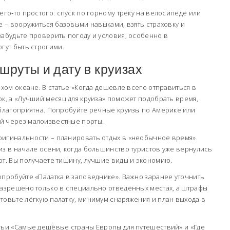
его‑то простого: спуск по горному треку на велосипеде или
е – вооружиться базовыми навыками, взять страховку и
забудьте проверить погоду и условия, особенно в
огут быть строгими.
руты и дату в круизах
ихом океане. В статье «Когда дешевле всего отправиться в
ок, а «Лучший месяц для круиза» поможет подобрать время,
 благоприятна. Попробуйте речные круизы по Америке или
й через малоизвестные порты.
ригинальности – планировать отдых в «необычное время».
из в начале осени, когда большинство туристов уже вернулись
ют. Вы получаете тишину, лучшие виды и экономию.
опробуйте «Палатка в заповеднике». Важно заранее уточнить
разрешено только в специально отведённых местах, а штрафы
товьте лёгкую палатку, минимум снаряжения и план выхода в
тьи «Самые дешёвые страны Европы для путешествий» и «Где