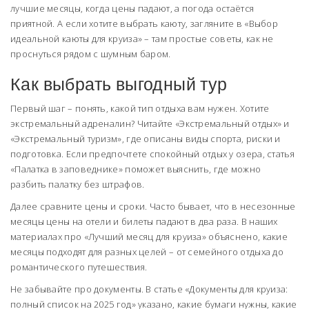
лучшие месяцы, когда цены падают, а погода остаётся
приятной. А если хотите выбрать каюту, загляните в «Выбор
идеальной каюты для круиза» – там простые советы, как не
проснуться рядом с шумным баром.
Как выбрать выгодный тур
Первый шаг – понять, какой тип отдыха вам нужен. Хотите
экстремальный адреналин? Читайте «Экстремальный отдых» и
«Экстремальный туризм», где описаны виды спорта, риски и
подготовка. Если предпочтете спокойный отдых у озера, статья
«Палатка в заповеднике» поможет выяснить, где можно
разбить палатку без штрафов.
Далее сравните цены и сроки. Часто бывает, что в несезонные
месяцы цены на отели и билеты падают в два раза. В наших
материалах про «Лучший месяц для круиза» объяснено, какие
месяцы подходят для разных целей – от семейного отдыха до
романтического путешествия.
Не забывайте про документы. В статье «Документы для круиза:
полный список на 2025 год» указано, какие бумаги нужны, какие