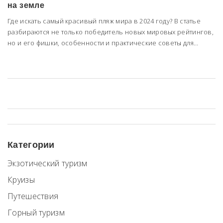
на земле
Где искать самый красивый пляж мира в 2024 году? В статье
разбираются не только победитель новых мировых рейтингов,
но и его фишки, особенности и практические советы для
поездки. Узнаете, чем поразил экспертов тот самый пляж, когда
лучше приехать и что учитывать. Привожу полезные лайфхаки,
свежие цены, идеи для фото и маршрутов. Все, чтобы
путешествие было не просто красивым, а удобным и
максимально насыщенным.
Категории
Экзотический туризм
Круизы
Путешествия
Горный туризм