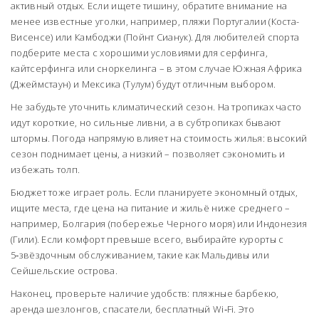
активный отдых. Если ищете тишину, обратите внимание на
менее известные уголки, например, пляжи Португалии (Коста-
Висенсе) или Камбоджи (Пойнт Сианук). Для любителей спорта
подберите места с хорошими условиями для серфинга,
кайтсерфинга или сноркелинга – в этом случае Южная Африка
(Джеймстаун) и Мексика (Тулум) будут отличным выбором.
Не забудьте уточнить климатический сезон. На тропиках часто
идут короткие, но сильные ливни, а в субтропиках бывают
штормы. Погода напрямую влияет на стоимость жилья: высокий
сезон поднимает цены, а низкий – позволяет сэкономить и
избежать толп.
Бюджет тоже играет роль. Если планируете экономный отдых,
ищите места, где цена на питание и жильё ниже среднего –
например, Болгария (побережье Черного моря) или Индонезия
(Гили). Если комфорт превыше всего, выбирайте курорты с
5‑звёздочным обслуживанием, такие как Мальдивы или
Сейшельские острова.
Наконец, проверьте наличие удобств: пляжные барбекю,
аренда шезлонгов, спасатели, бесплатный Wi‑Fi. Это