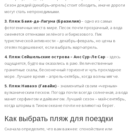
Сезон дождей (декабрь‑апрель) стоит обходить, иначе дороги
могут стать непроходимыми.
3. Пляж Баия-да-Лагуна (Бразилия)
– одно из самых
фотогеничных мест в мире. Песок почти прозрачный, а вода
сменяется оттенками зелёного и бирюзового. Пик
туристической активности – декабрь‑февраль, но цены в
отелях подешевеют, если выбрать март‑апрель.
4. Пляж Сейшельские острова – Анс Сур-Ле Сар
– здесь
ощущается, будто вы оказались в раю. Величественные
гранитные скалы, бесконечный горизонт и чуть прохладное
море. Лучшее время – апрель‑октябрь, когда волны мягче.
5. Пляж Навахо (Гавайи)
– знаменитый своим «черным»
вулканическим песком. Погода почти всегда солнечная, а вода
манит серфингом и дайвингом. Лучший сезон – май‑сентябрь,
когда штормы в Тихом океане почти не влияют на берег.
Как выбрать пляж для поездки
Сначала определите, что вам важнее: спокойствие или