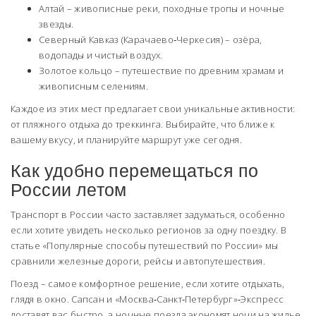
Алтай – живописные реки, походные тропы и ночные
звезды.
Северный Кавказ (Карачаево‑Черкесия) – озёра,
водопады и чистый воздух.
Золотое кольцо – путешествие по древним храмам и
живописным селениям.
Каждое из этих мест предлагает свои уникальные активности:
от пляжного отдыха до треккинга. Выбирайте, что ближе к
вашему вкусу, и планируйте маршрут уже сегодня.
Как удобно перемещаться по
России летом
Транспорт в России часто заставляет задуматься, особенно
если хотите увидеть несколько регионов за одну поездку. В
статье «Популярные способы путешествий по России» мы
сравнили железные дороги, рейсы и автопутешествия.
Поезд – самое комфортное решение, если хотите отдыхать,
глядя в окно. Сапсан и «Москва‑Санкт‑Петербург»‑Экспресс
доставят вас быстро, а ночные поезда экономят ночи на жилье.