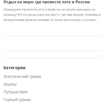
Отдых на море: где провести лето в России
Планируете провести лето у моря, но не хотите выезжать за
границу? В России достаточно мест с чистым морем, пляжами и
интересными развлечениями. В статье расскажем о лучших
черноморских и азовских курортах, а ещё поделимся советами,
как не потратить все деньги на поездку и выбрать правильное
место для отдыха с детьми. Лайфхаки для туристов и свежие
факты помогают сделать отпуск реально запоминающимся.
Категории
Экзотический туризм
Круизы
Путешествия
Горный туризм