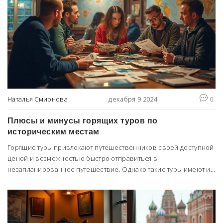
Наталья Смирнова
декабря 9 2024
0
Плюсы и минусы горящих туров по
историческим местам
Горящие туры привлекают путешественников своей доступной
ценой и возможностью быстро отправиться в
незапланированное путешествие. Однако такие туры имеют и
свои недостатки, которые могут повлиять на впечатления от
поездки. В статье рассматриваются основные минусы горящих
туров по историческим местам, включая недостаток времени
на подготовку, ограниченный выбор услуг и возможные