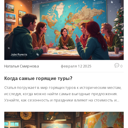
предлагают эксклюзивные туроператоры, и как сделать поездку
максимально комфортной и запоминающейся. Эти туры —
отличная возможность почувствовать себя частью истории.
Наталья Смирнова
февраля 12 2025
0
Когда самые горящие туры?
Статья погружает в мир горящих туров к историческим местам,
исследуя, когда можно найти самые выгодные предложения.
Узнайте, как сезонность и праздники влияют на стоимость и
доступность путевок. Получите практические советы, которые
помогут выловить лучшие предложения и оптимально
спланировать ваше следующее культурное путешествие.