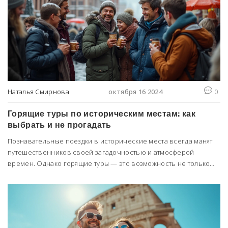
Наталья Смирнова
октября 16 2024
0
Горящие туры по историческим местам: как
выбрать и не прогадать
Познавательные поездки в исторические места всегда манят
путешественников своей загадочностью и атмосферой
времен. Однако горящие туры — это возможность не только
погрузиться в историю, но и сэкономить на путешествии. В
статье вы узнаете, что же представляет собой горящий тур, как
правильно выбирать такие предложения, а также получите
полезные советы по изучению исторических мест во время
подобных поездок. Этот текст поможет вам стать более