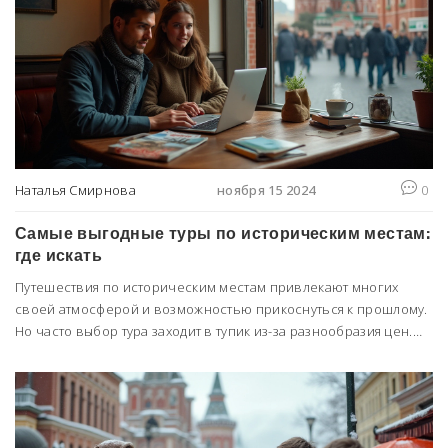
неудобства. Также предлагаются советы, как минимизировать
риски и сделать свой отдых более комфортным и
запоминающимся. Узнайте, что вас ждет при выборе горящего
тура и как получить максимально положительный опыт.
Наталья Смирнова
ноября 15 2024
0
Самые выгодные туры по историческим местам:
где искать
Путешествия по историческим местам привлекают многих
своей атмосферой и возможностью прикоснуться к прошлому.
Но часто выбор тура заходит в тупик из-за разнообразия цен.
Узнайте, на каких сайтах можно найти бюджетные предложения
для посещения интересных локаций, как выбрать надёжного
туроператора и на что стоит обратить внимание, чтобы не
переплачивать.