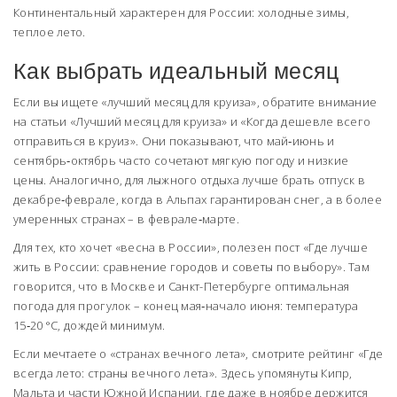
Континентальный характерен для России: холодные зимы,
теплое лето.
Как выбрать идеальный месяц
Если вы ищете «лучший месяц для круиза», обратите внимание
на статьи «Лучший месяц для круиза» и «Когда дешевле всего
отправиться в круиз». Они показывают, что май‑июнь и
сентябрь‑октябрь часто сочетают мягкую погоду и низкие
цены. Аналогично, для лыжного отдыха лучше брать отпуск в
декабре‑феврале, когда в Альпах гарантирован снег, а в более
умеренных странах – в феврале‑марте.
Для тех, кто хочет «весна в России», полезен пост «Где лучше
жить в России: сравнение городов и советы по выбору». Там
говорится, что в Москве и Санкт-Петербурге оптимальная
погода для прогулок – конец мая‑начало июня: температура
15‑20 °C, дождей минимум.
Если мечтаете о «странах вечного лета», смотрите рейтинг «Где
всегда лето: страны вечного лета». Здесь упомянуты Кипр,
Мальта и части Южной Испании, где даже в ноябре держится