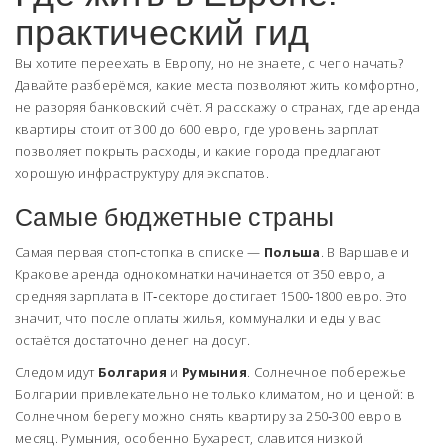
практический гид
Вы хотите переехать в Европу, но не знаете, с чего начать?
Давайте разберёмся, какие места позволяют жить комфортно,
не разоряя банковский счёт. Я расскажу о странах, где аренда
квартиры стоит от 300 до 600 евро, где уровень зарплат
позволяет покрыть расходы, и какие города предлагают
хорошую инфраструктуру для экспатов.
Самые бюджетные страны
Самая первая стоп‑стопка в списке —
Польша
. В Варшаве и
Кракове аренда однокомнатки начинается от 350 евро, а
средняя зарплата в IT‑секторе достигает 1500‑1800 евро. Это
значит, что после оплаты жилья, коммуналки и еды у вас
остаётся достаточно денег на досуг.
Следом идут
Болгария
и
Румыния
. Солнечное побережье
Болгарии привлекательно не только климатом, но и ценой: в
Солнечном берегу можно снять квартиру за 250‑300 евро в
месяц. Румыния, особенно Бухарест, славится низкой