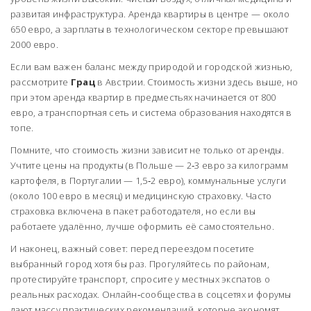
развитая инфраструктура. Аренда квартиры в центре — около
650 евро, а зарплаты в технологическом секторе превышают
2000 евро.
Если вам важен баланс между природой и городской жизнью,
рассмотрите
Грац
в Австрии. Стоимость жизни здесь выше, но
при этом аренда квартир в предместьях начинается от 800
евро, а транспортная сеть и система образования находятся в
топе.
Помните, что стоимость жизни зависит не только от аренды.
Учтите цены на продукты (в Польше — 2‑3 евро за килограмм
картофеля, в Португалии — 1,5‑2 евро), коммунальные услуги
(около 100 евро в месяц) и медицинскую страховку. Часто
страховка включена в пакет работодателя, но если вы
работаете удалённо, лучше оформить её самостоятельно.
И наконец, важный совет: перед переездом посетите
выбранный город хотя бы раз. Прогуляйтесь по районам,
протестируйте транспорт, спросите у местных экспатов о
реальных расходах. Онлайн‑сообщества в соцсетях и форумы
дают массу практических рекомендаций, которые экономят