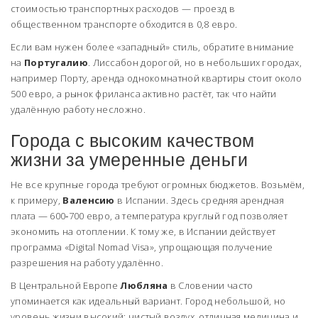
стоимостью транспортных расходов — проезд в
общественном транспорте обходится в 0,8 евро.
Если вам нужен более «западный» стиль, обратите внимание
на
Португалию
. Лиссабон дорогой, но в небольших городах,
например Порту, аренда однокомнатной квартиры стоит около
500 евро, а рынок фриланса активно растёт, так что найти
удалённую работу несложно.
Города с высоким качеством
жизни за умеренные деньги
Не все крупные города требуют огромных бюджетов. Возьмём,
к примеру,
Валенсию
в Испании. Здесь средняя арендная
плата — 600‑700 евро, а температура круглый год позволяет
экономить на отоплении. К тому же, в Испании действует
программа «Digital Nomad Visa», упрощающая получение
разрешения на работу удалённо.
В Центральной Европе
Любляна
в Словении часто
упоминается как идеальный вариант. Город небольшой, но
уровень жизни высокий: чистый воздух, отличная медицина и