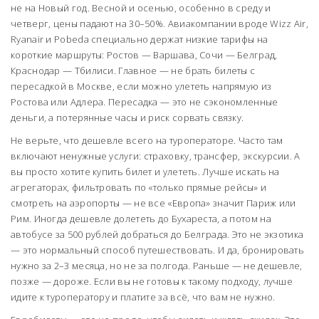
не на Новый год. Весной и осенью, особенно в среду и
четверг, цены падают на 30–50%. Авиакомпании вроде Wizz Air,
Ryanair и Pobeda специально держат низкие тарифы на
короткие маршруты: Ростов — Варшава, Сочи — Белград,
Краснодар — Тбилиси. Главное — не брать билеты с
пересадкой в Москве, если можно улететь напрямую из
Ростова или Адлера. Пересадка — это не сэкономленные
деньги, а потерянные часы и риск сорвать связку.
Не верьте, что дешевле всего на туроператоре. Часто там
включают ненужные услуги: страховку, трансфер, экскурсии. А
вы просто хотите купить билет и улететь. Лучше искать на
агрегаторах, фильтровать по «только прямые рейсы» и
смотреть на аэропорты — не все «Европа» значит Париж или
Рим. Иногда дешевле долететь до Бухареста, а потом на
автобусе за 500 рублей добраться до Белграда. Это не экзотика
— это нормальный способ путешествовать. И да, бронировать
нужно за 2–3 месяца, но не за полгода. Раньше — не дешевле,
позже — дороже. Если вы не готовы к такому подходу, лучше
идите к туроператору и платите за всё, что вам не нужно.