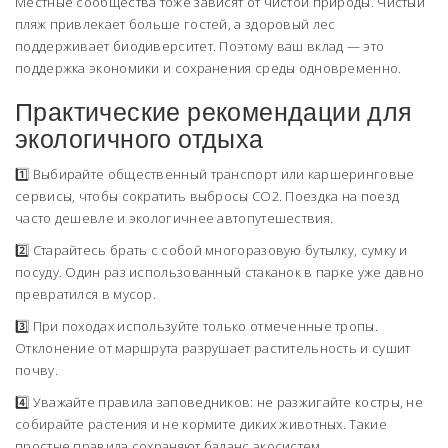
Местные сообщества тоже зависят от чистой природы. Чистый
пляж привлекает больше гостей, а здоровый лес
поддерживает биодиверситет. Поэтому ваш вклад — это
поддержка экономики и сохранения среды одновременно.
Практические рекомендации для
экологичного отдыха
1️⃣ Выбирайте общественный транспорт или каршеринговые
сервисы, чтобы сократить выбросы CO2. Поездка на поезд
часто дешевле и экологичнее автопутешествия.
2️⃣ Старайтесь брать с собой многоразовую бутылку, сумку и
посуду. Один раз использованный стаканок в парке уже давно
превратился в мусор.
3️⃣ При походах используйте только отмеченные тропы.
Отклонение от маршрута разрушает растительность и сушит
почву.
4️⃣ Уважайте правила заповедников: не разжигайте костры, не
собирайте растения и не кормите диких животных. Такие
простые правила сохраняют баланс экосистем.