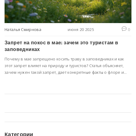
Наталья Смирнова
июня 20 2025
0
Запрет на покос в мае: зачем это туристам в
заповедниках
Почему в мае запрещено косить траву в заповедниках и как
этот запрет влияет на природу и туристов? Статья объясняет,
зачем нужен такой запрет, дает конкретные факты о флоре и
фауне, а также советы для путешественников. Поговорим, что
происходит с травой и животными, если вмешиваться в этот
процесс. Узнаем, как самим не нарушить правила и почему
даже кот Кузя не был бы рад майскому покосу.
Категории