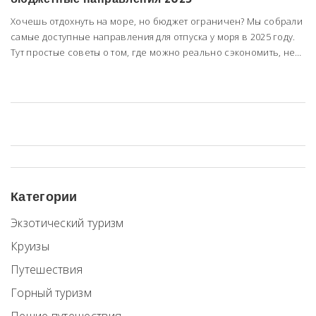
Хочешь отдохнуть на море, но бюджет ограничен? Мы собрали
самые доступные направления для отпуска у моря в 2025 году.
Тут простые советы о том, где можно реально сэкономить, не
жертвуя комфортом. Узнаешь, на что стоит обращать внимание
при выборе страны или города, и что поможет не
переплачивать за билеты, жильё и еду. Идеи для спонтанных и
семейных поездок — максимально по делу!
Категории
Экзотический туризм
Круизы
Путешествия
Горный туризм