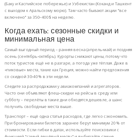
(Баку и Каспийское побережье) и Узбекистан (Коканд и Ташкент
с выходом к Аральскому морю). Там часто бывают акции "все
включено" за 350–400 $ на неделю.
Когда ехать: сезонные скидки и
минимальная цена
Самый выгодный период – ранняя весна (апрель‑май) и поздняя
осень (сентябрь‑октябрь). Курорты снижают цены, потому что
поток туристов ещё не в разгаре, а погода уже тёплая. Даже в
«пиковые» места, такие как Греция, можно найти предложения
со скидкой 30‑40 % в эти недели.
Следите за распродажами у авиакомпаний и агрегаторов.
Часто они объявляют флеш‑скидки на рейсы в среду или
субботу – перелёты в такие дни обходятся дешевле, а шанс
получить свободные места выше.
Транспорт – ещё одна статья расходов, где легко сэкономить.
При бронировании билетов заранее берут минимум 20 % от
стоимости. Если гибки в датах, используйте поисковики с
функцией "самый дешёвый месяц" и выбирайте самые