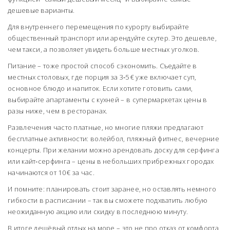
дешевые варианты.
Для внутреннего перемещения по курорту выбирайте
общественный транспорт или арендуйте скутер. Это дешевле,
чем такси, а позволяет увидеть больше местных уголков.
Питание – тоже простой способ сэкономить. Съедайте в
местных столовых, где порция за 3‑5 € уже включает суп,
основное блюдо и напиток. Если хотите готовить сами,
выбирайте апартаменты с кухней – в супермаркетах цены в
разы ниже, чем в ресторанах.
Развлечения часто платные, но многие пляжи предлагают
бесплатные активности: волейбол, пляжный фитнес, вечерние
концерты. При желании можно арендовать доску для серфинга
или кайт‑серфинга – цены в небольших прибрежных городах
начинаются от 10 € за час.
И помните: планировать стоит заранее, но оставлять немного
гибкости в расписании – так вы сможете подхватить любую
неожиданную акцию или скидку в последнюю минуту.
В итоге дешёвый отдых на море – это не про отказ от комфорта,