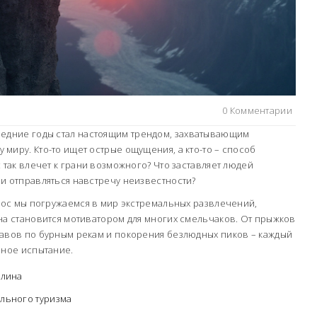
0 Комментарии
едние годы стал настоящим трендом, захватывающим
миру. Кто-то ищет острые ощущения, а кто-то – способ
 так влечет к грани возможного? Что заставляет людей
и отправляться навстречу неизвестности?
прос мы погружаемся в мир экстремальных развлечений,
на становится мотиватором для многих смельчаков. От прыжков
лавов по бурным рекам и покорения безлюдных пиков – каждый
нное испытание.
алина
льного туризма