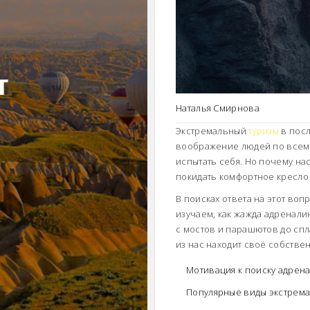
т
Наталья Смирнова
Экстремальный
туризм
в посл
воображение людей по всему 
испытать себя. Но почему нас
покидать комфортное кресло 
В поисках ответа на этот во
изучаем, как жажда адренали
с мостов и парашютов до сп
из нас находит своё собстве
Мотивация к поиску адрен
Популярные виды экстрема