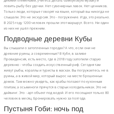
дикими племенами, учитесь делать бамбуковую музыку и
ловить рыбу без удочки. Нет сувенирных лавок. Нет ценников.
Только люди, которые говорят на языке, который вы никогда не
слышали. Это не экскурсия. Это - погружение. И да, это реально.
В 2025 году 1200 человек прошли этот маршрут. Всего. Ни один
из них не ушёл прежним.
Подводные деревни Кубы
Вы слышали о затопленных городах? А что, если они не
древние руины, а современные? В Кубе, в заливе
Провиденсия, есть место, где в 2018 году затопили старую
деревню - чтобы создать искусственный риф. Сегодня там
живут рыбы, кораллы и туристы в масках. Вы погружаетесь не в
руины, а в живой мир, который вырос на месте брошенных
домов. Там можно увидеть, как крабы ползают по кухонным
плитам, а осьминоги прячутся в старых холодильниках. Это не
дайвинг. Это - арт-объект под водой. И его посещают только 80
человек в месяц. Бронировать нужно за полгода.
Пустыня Гоби: ночь под