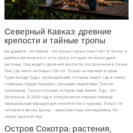
Северный Кавказ: древние
крепости и тайные тропы
Вы думаете, что Кавказ - это только горы и снег? Нет. В Чечне, в
районе Шелковского, есть тропа, которую не знают даже
местные. Она ведёт к древней крепости, построенной в X веке.
Там, где никто не бывал 100 лет. Только кочевники и орлы.
Туристы идут туда с проводниками, которые знают, где в земле
спрятаны старые пещеры с резными надписями. Там нет
сувениров. Только история, которая ещё живёт. И да - это
безопасно. В 2026 году в этом регионе открыли первый
официальный маршрут для экзотического туризма. Только 50
человек в месяц. Бронь - через местные кооперативы. Не
через турагентства.
Остров Сокотра: растения,