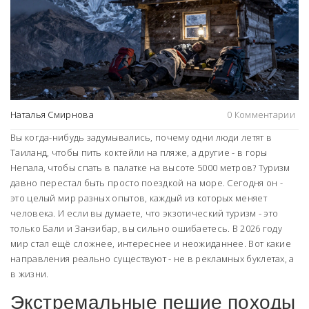
Наталья Смирнова
0 Комментарии
Вы когда-нибудь задумывались, почему одни люди летят в
Таиланд, чтобы пить коктейли на пляже, а другие - в горы
Непала, чтобы спать в палатке на высоте 5000 метров? Туризм
давно перестал быть просто поездкой на море. Сегодня он -
это целый мир разных опытов, каждый из которых меняет
человека. И если вы думаете, что экзотический туризм - это
только Бали и Занзибар, вы сильно ошибаетесь. В 2026 году
мир стал ещё сложнее, интереснее и неожиданнее. Вот какие
направления реально существуют - не в рекламных буклетах, а
в жизни.
Экстремальные пешие походы