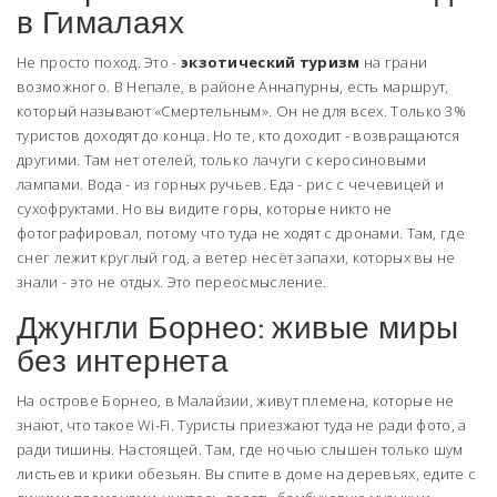
в Гималаях
Не просто поход. Это -
экзотический туризм
на грани
возможного. В Непале, в районе Аннапурны, есть маршрут,
который называют «Смертельным». Он не для всех. Только 3%
туристов доходят до конца. Но те, кто доходит - возвращаются
другими. Там нет отелей, только лачуги с керосиновыми
лампами. Вода - из горных ручьев. Еда - рис с чечевицей и
сухофруктами. Но вы видите горы, которые никто не
фотографировал, потому что туда не ходят с дронами. Там, где
снег лежит круглый год, а ветер несёт запахи, которых вы не
знали - это не отдых. Это переосмысление.
Джунгли Борнео: живые миры
без интернета
На острове Борнео, в Малайзии, живут племена, которые не
знают, что такое Wi-Fi. Туристы приезжают туда не ради фото, а
ради тишины. Настоящей. Там, где ночью слышен только шум
листьев и крики обезьян. Вы спите в доме на деревьях, едите с