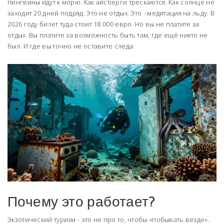
пингвины идут к морю. Как айсберги трескаются. Как солнце не
заходит 20 дней подряд. Это не отдых. Это - медитация на льду. В
2026 году билет туда стоит 18 000 евро. Но вы не платите за
отдых. Вы платите за возможность быть там, где ещё никто не
был. И где вы точно не оставите следа.
Почему это работает?
Экзотический туризм - это не про то, чтобы «побывать везде».