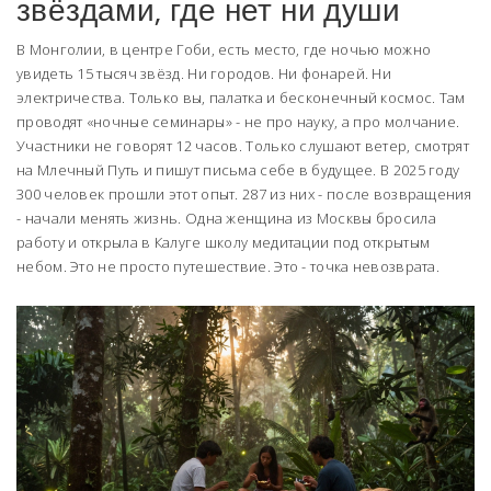
звёздами, где нет ни души
В Монголии, в центре Гоби, есть место, где ночью можно
увидеть 15 тысяч звёзд. Ни городов. Ни фонарей. Ни
электричества. Только вы, палатка и бесконечный космос. Там
проводят «ночные семинары» - не про науку, а про молчание.
Участники не говорят 12 часов. Только слушают ветер, смотрят
на Млечный Путь и пишут письма себе в будущее. В 2025 году
300 человек прошли этот опыт. 287 из них - после возвращения
- начали менять жизнь. Одна женщина из Москвы бросила
работу и открыла в Калуге школу медитации под открытым
небом. Это не просто путешествие. Это - точка невозврата.