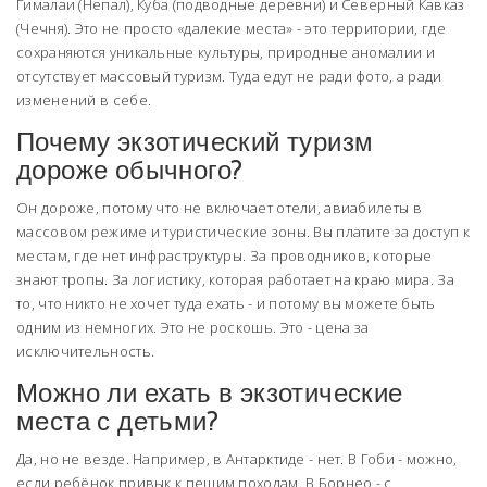
Гималаи (Непал), Куба (подводные деревни) и Северный Кавказ
(Чечня). Это не просто «далекие места» - это территории, где
сохраняются уникальные культуры, природные аномалии и
отсутствует массовый туризм. Туда едут не ради фото, а ради
изменений в себе.
Почему экзотический туризм
дороже обычного?
Он дороже, потому что не включает отели, авиабилеты в
массовом режиме и туристические зоны. Вы платите за доступ к
местам, где нет инфраструктуры. За проводников, которые
знают тропы. За логистику, которая работает на краю мира. За
то, что никто не хочет туда ехать - и потому вы можете быть
одним из немногих. Это не роскошь. Это - цена за
исключительность.
Можно ли ехать в экзотические
места с детьми?
Да, но не везде. Например, в Антарктиде - нет. В Гоби - можно,
если ребёнок привык к пешим походам. В Борнео - с