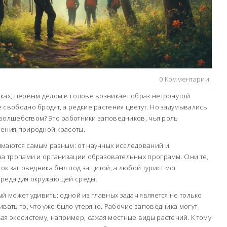
0 Комментарии
ках, первым делом в голове возникает образ нетронутой
 свободно бродят, а редкие растения цветут. Но задумывались
м волшебством? Это работники заповедников, чья роль
нения природной красоты.
имаются самым разным: от научных исследований и
за тропами и организации образовательных программ. Они те,
лок заповедника был под защитой, а любой турист мог
вреда для окружающей среды.
й может удивить: одной из главных задач является не только
ивать то, что уже было утеряно. Рабочие заповедника могут
ая экосистему, например, сажая местные виды растений. К тому