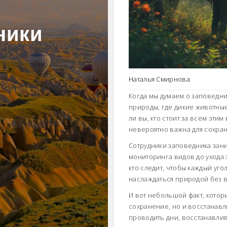
ники
Наталья Смирнова
Когда мы думаем о заповедни
природы, где дикие животные
ли вы, кто стоит за всем эти
невероятно важна для сохра
Сотрудники заповедника зан
мониторинга видов до ухода 
кто следит, чтобы каждый уго
наслаждаться природой без 
И вот небольшой факт, которы
сохранение, но и восстанавл
проводить дни, восстанавлив