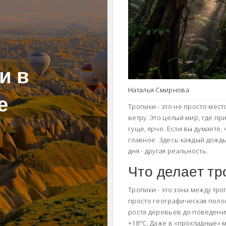
и в
Наталья Смирнова
е
Тропики - это не просто мест
ветру. Это целый мир, где пр
гуще, ярче. Если вы думаете, 
главное. Здесь каждый дождь 
дня - другая реальность.
Что делает тр
Тропики - это зона между тро
просто географическая полос
роста деревьев до поведения
+18°C. Даже в «прохладные» 