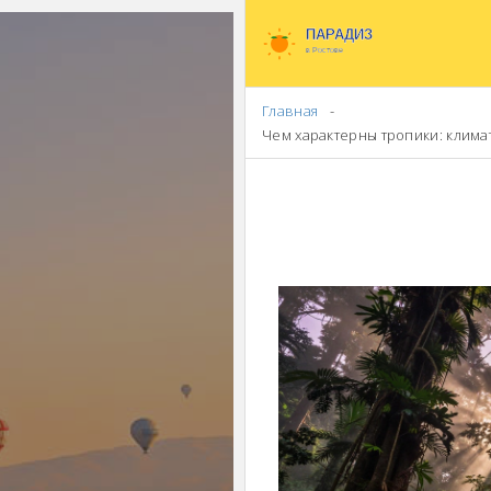
Главная
Чем характерны тропики: клима