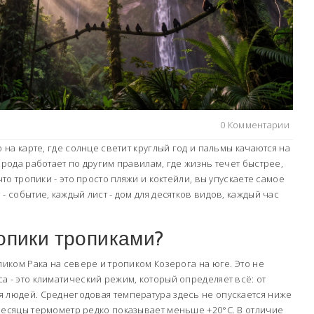
0 Комментарии
о на карте, где солнце светит круглый год и пальмы качаются на
ирода работает по другим правилам, где жизнь течет быстрее,
что тропики - это просто пляжи и коктейли, вы упускаете самое
- событие, каждый лист - дом для десятков видов, каждый час
опики тропиками?
пиком Рака на севере и тропиком Козерога на юге. Это не
а - это климатический режим, который определяет всё: от
 людей. Среднегодовая температура здесь не опускается ниже
месяцы термометр редко показывает меньше +20°C. В отличие