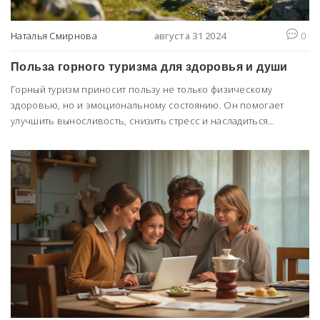
Наталья Смирнова
августа 31 2024
0
Польза горного туризма для здоровья и души
Горный туризм приносит пользу не только физическому
здоровью, но и эмоциональному состоянию. Он помогает
улучшить выносливость, снизить стресс и насладиться
красотой природы. Путешествия в горы позволяют отдохнуть от
городской суеты и обрести новую энергию. В статье
рассказывается о важности горного туризма как для тела, так и
для души.