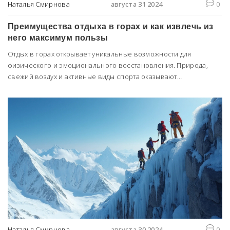
Наталья Смирнова
августа 31 2024
0
Преимущества отдыха в горах и как извлечь из
него максимум пользы
Отдых в горах открывает уникальные возможности для
физического и эмоционального восстановления. Природа,
свежий воздух и активные виды спорта оказывают
благоприятное влияние на здоровье. В статье мы расскажем,
как правильно подготовиться к поездке, что брать с собой и
как проводить время, чтобы отдых принес максимум пользы.
Наталья Смирнова
августа 30 2024
0